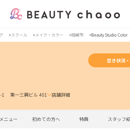
グ
スクール
メイク・カラー
岡崎市
Beauty Studio Color
の方
録
空き状況・
0-1 第一三興ビル 401
店舗詳細
ステ
メニュー
初めての
方へ
特典
スタッフ
ンズ