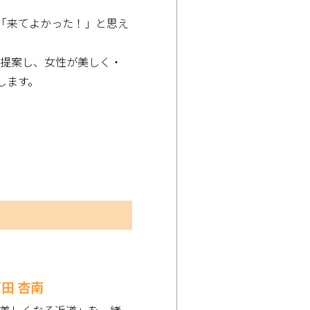
「来てよかった！」と思え
を提案し、女性が美しく・
します。
田 杏南
美しくなる近道」を一緒