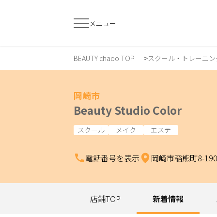
メニュー
BEAUTY chaoo TOP
スクール・トレーニン
すでに会員の方
はじめてご利用
ログイン
新規会員登
岡崎市
Beauty Studio Color
ジャンルで探す
スクール
メイク
エステ
電話番号を表示
岡崎市稲熊町8-19
ヘア・メイク
ネイル・まつげ
エ
スクール・
店舗TOP
新着情報
リラク・整体
メ
トレーニング