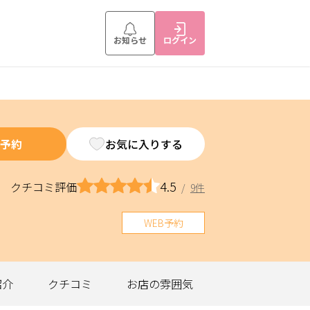
お知らせ
ログイン
予約
お気に入りする
4.5
クチコミ評価
/
9件
WEB予約
紹介
クチコミ
お店の
雰囲気