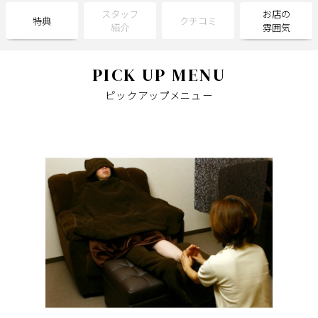
スタッフ
お店の
特典
クチコミ
紹介
雰囲気
サポート
よくある質問
利用規約
PICK UP MENU
プライバシーポリシー
サイトマップ
ピックアップメニュー
運営会社
お知らせ
お問い合わせ
掲載店様
掲載のご案内
掲載の申込み
掲載店様ログイン
閉じる