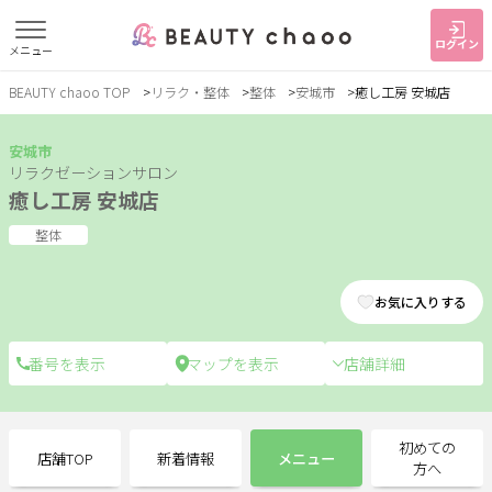
ログイン
メニュー
BEAUTY chaoo TOP
リラク・整体
整体
安城市
癒し工房 安城店
すでに会員の方
はじめてご利用の方
ログイン
新規会員登録
安城市
リラクゼーションサロン
癒し工房 安城店
ジャンルで探す
整体
ヘア・メイク
ネイル・まつげ
エステ
お気に入りする
リラク・整体
スクール・
メンズ
トレーニング
店舗詳細
サービス
初めての
店舗TOP
新着情報
メニュー
大人女子トピック
ランキング
方へ