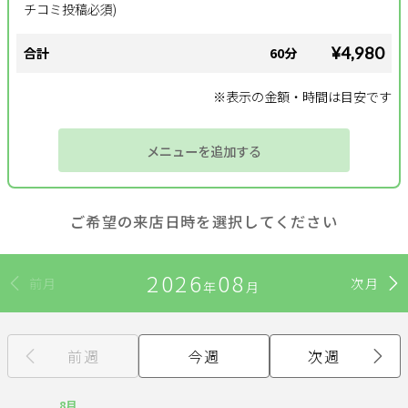
チコミ投稿必須)
サポート
¥4,980
合計
60分
よくある質問
利用規約
※表示の金額・時間は目安です
プライバシーポリシー
サイトマップ
運営会社
お知らせ
メニューを追加する
お問い合わせ
ご希望の来店日時を選択してください
掲載店様
掲載のご案内
掲載の申込み
2026
08
前月
次月
掲載店様ログイン
年
月
前週
今週
次週
閉じる
8月