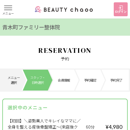
ログイン
メニュー
青木町ファミリー整体院
すでに会員の方
はじめてご利用の方
ログイン
新規会員登録
RESERVATION
ジャンルで探す
予約
ヘア・メイク
ネイル・まつげ
エステ
メニュー
スタッフ・
会員情報
予約確認
予約完了
選択
日時選択
リラク・整体
スクール・
メンズ
トレーニング
選択中のメニュー
サービス
【初回】＼姿勢美人でキレイなママに／
大人女子トピック
ランキング
¥4,980
全身を整える産後骨盤矯正～(来店後ク
60分