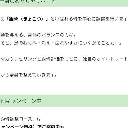
、全身のめぐりをサポート
ある
「距骨（きょこつ）」
と呼ばれる骨を中心に調整を行います
影響を与える、身体のバランスのカギ。
あると、足のむくみ・冷え・疲れやすさにつながることも…。
寧なカウンセリングと距骨評価をもとに、独自のオイルトリー
から全身を整えていきます。
！特別キャンペーン中
！距骨調整コース」は
キャンペーン価格】でご案内中✨