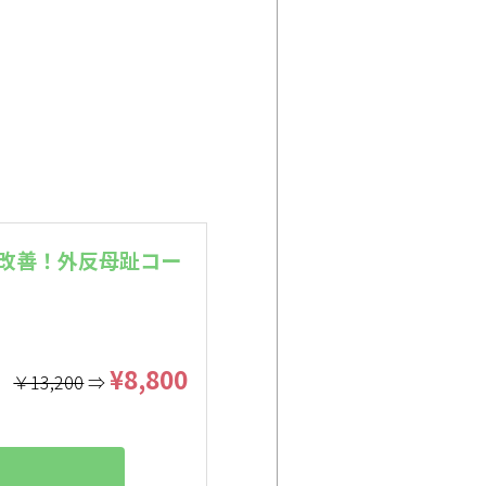
。
ル改善！外反母趾コー
¥8,800
￥13,200
⇒