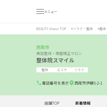
メニュー
BEAUTY chaoo TOP
リラク・整体
整体
すでに会員の方
はじめてご利用
ログイン
新規会員登
西尾市
美容整体・骨盤矯正サロン
整体院スマイル
ジャンルで探す
整体
エステ
リラク
ヘア・メイク
ネイル・まつげ
エ
電話番号を表示
西尾市伊藤5-2-
スクール・
リラク・整体
メ
トレーニング
店舗TOP
新着情報