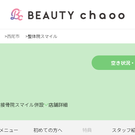
西尾市
整体院スマイル
の方
録
空き状況・
ステ
1 接骨院スマイル併設
店舗詳細
ンズ
メニュー
初めての
方へ
特典
スタッフ