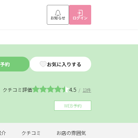
お知らせ
ログイン
予約
お気に入りする
4.5
クチコミ評価
/
13件
WEB予約
紹介
クチコミ
お店の
雰囲気