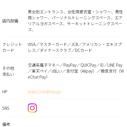
男女別エントランス、女性用更衣室・シャワー、男性
用シャワー、パーソナルトレーニングスペース、エア
店内設備
リアルヨガスペース、サーキットトレーニングスペー
ス、
クレジット
VISA／マスターカード／JCB／アメリカン・エキスプ
カード
レス／ダイナースクラブ／DCカード
交通系電子マネー／PayPay／QUICPay／iD／LINE Pay
その他
／楽天ペイ／d払い／支付宝（Alipay）／微信支付（W
支払い
eChat Pay）
HP
https://redfitsix.jp/
SNS
備考