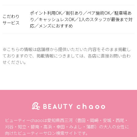
ポイント利用OK／割引あり／ペア施術OK／駐車場あ
こだわり
り／キャッシュレスOK／1人のスタッフが最後まで対
サービス
応／メンズにおすすめ
※こちらの情報は店舗様から提供いただいた内容をそのまま掲載し
ておりますので、掲載情報につきましては、各店に直接お問い合わ
せください。
ビューティーchaooは愛知県西三河（豊田・岡崎・安城・西尾・
刈谷・知立・碧南・高浜・幸田・みよし・蒲郡）の大人の女性に
向けたビューティーサロン検索サイトです。