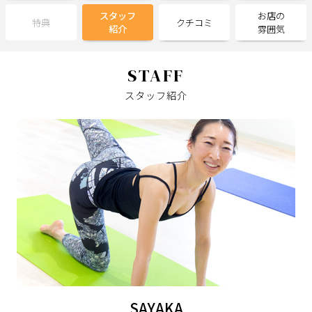
スタッフ
お店の
特典
クチコミ
紹介
雰囲気
サポート
よくある質問
利用規約
STAFF
プライバシーポリシー
サイトマップ
スタッフ紹介
運営会社
お知らせ
お問い合わせ
掲載店様
掲載のご案内
掲載の申込み
掲載店様ログイン
閉じる
SAYAKA