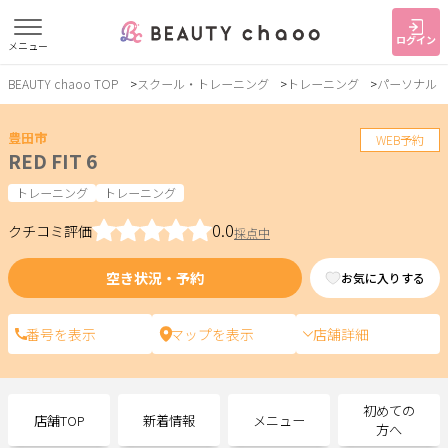
ログイン
メニュー
BEAUTY chaoo TOP
スクール・トレーニング
トレーニング
パーソナル
すでに会員の方
はじめてご利用の方
ログイン
新規会員登録
豊田市
WEB予約
RED FIT 6
ジャンルで探す
トレーニング
トレーニング
0.0
クチコミ評価
採点中
ヘア・メイク
ネイル・まつげ
エステ
空き状況・予約
お気に入りする
リラク・整体
スクール・
メンズ
トレーニング
店舗詳細
サービス
初めての
店舗TOP
新着情報
メニュー
大人女子トピック
ランキング
方へ