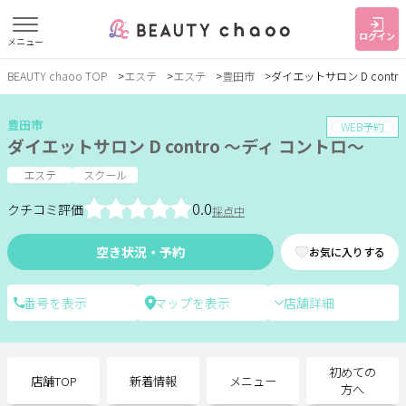
ログイン
メニュー
BEAUTY chaoo TOP
エステ
エステ
豊田市
ダイエットサロン D contr
すでに会員の方
はじめてご利用の方
ログイン
新規会員登録
豊田市
WEB予約
ダイエットサロン D contro ～ディ コントロ～
ジャンルで探す
エステ
スクール
0.0
クチコミ評価
採点中
ヘア・メイク
ネイル・まつげ
エステ
空き状況・予約
お気に入りする
リラク・整体
スクール・
メンズ
トレーニング
店舗詳細
サービス
初めての
店舗TOP
新着情報
メニュー
大人女子トピック
ランキング
方へ