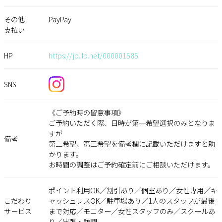
その他
PayPay
支払い
HP
https://jp.ilb.net/000001585
SNS
《ご予約時の留意事項》
ご予約いただく際、日時が第一希望選択のみとなりま
すが
備考
第二希望、第三希望を備考欄に記載いただけますと助
かります。
お時間の調整はご予約確定前にご相談いただけます。
ポイント利用OK／割引あり／個室あり／女性専用／キ
こだわり
ャッシュレスOK／駐車場あり／1人のスタッフが最後
サービス
まで対応／モニター／女性スタッフのみ／スクールあ
り／出張・訪問