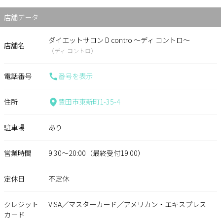
店舗データ
ダイエットサロン D contro ～ディ コントロ～
店舗名
（ディ コントロ）
電話番号
番号を表示
住所
豊田市東新町1-35-4
駐車場
あり
営業時間
9:30～20:00（最終受付19:00）
定休日
不定休
クレジット
VISA／マスターカード／アメリカン・エキスプレス
カード