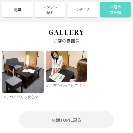
スタッフ
お店の
特典
クチコミ
紹介
雰囲気
サポート
よくある質問
利用規約
GALLERY
プライバシーポリシー
サイトマップ
お店の雰囲気
運営会社
お知らせ
お問い合わせ
掲載店様
掲載のご案内
掲載の申込み
心に寄り添ってヒアリ…
掲載店様ログイン
はじめての方も安心な…
店舗TOPに戻る
閉じる