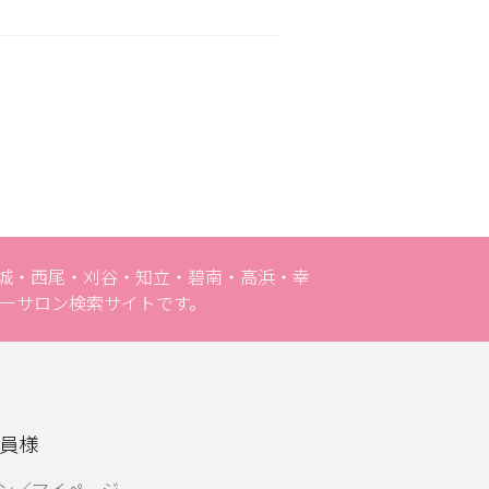
安城・西尾・刈谷・知立・碧南・高浜・幸
ーサロン検索サイトです。
員様