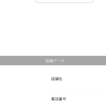
掲載店様
掲載のご案内
掲載の申込み
掲載店様ログイン
閉じる
店舗データ
店舗名
電話番号