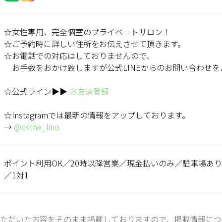
☆女性専用、完全個室のプライベートサロン！
☆ご予約時に詳しい住所をお伝えさせて頂きます。
☆お電話での対応はしておりませんので、
お手数をおかけ致しますが公式LINEからのお問い合わせを
☆公式ライン▶︎▶︎
お友達登録
☆Instagramでは最新の情報をアップしております。
→
@esthe_lino
ポイント利用OK／20時以降営業／現金払いのみ／駐車場あ
／1対1
ただいた内容をそのまま掲載しておりますので、掲載情報につ