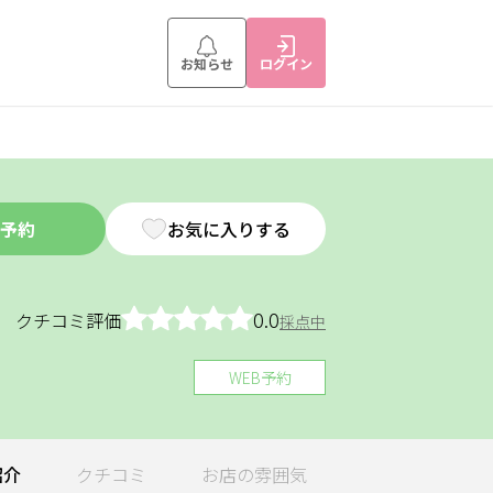
お知らせ
ログイン
予約
お気に入りする
0.0
クチコミ評価
採点中
WEB予約
紹介
クチコミ
お店の
雰囲気