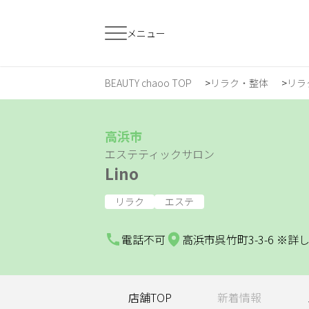
メニュー
BEAUTY chaoo TOP
リラク・整体
リラ
すでに会員の方
はじめてご利用
ログイン
新規会員登
高浜市
エステティックサロン
Lino
ジャンルで探す
リラク
エステ
ヘア・メイク
ネイル・まつげ
エ
電話不可
高浜市呉竹町3-3-6 
スクール・
リラク・整体
メ
トレーニング
店舗TOP
新着情報