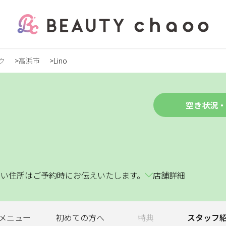
ク
高浜市
Lino
の方
録
空き状況・
ステ
※詳しい住所はご予約時にお伝えいたします。
店舗詳細
ンズ
メニュー
初めての
方へ
特典
スタッフ