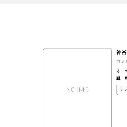
サービス
大人女子トピック
ランキング
神谷
サポート
カミ
よくある質問
利用規約
オー
職
プライバシーポリシー
サイトマップ
リ
運営会社
お知らせ
お問い合わせ