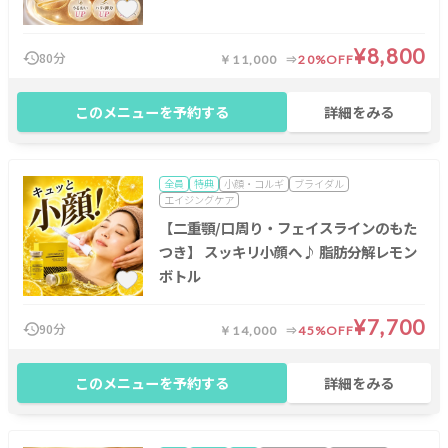
¥8,800
80分
￥11,000
20%OFF
このメニューを予約する
詳細をみる
全員
特典
小顔・コルギ
ブライダル
エイジングケア
【二重顎/口周り・フェイスラインのもた
つき】 スッキリ小顔へ♪ 脂肪分解レモン
ボトル
¥7,700
90分
￥14,000
45%OFF
このメニューを予約する
詳細をみる