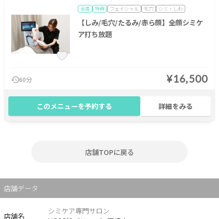
全員
特典
フェイシャル
毛穴
シミ・しわ
【しみ/毛穴/たるみ/赤ら顔】全顔シミケ
ア打ち放題
¥16,500
60分
このメニューを予約する
詳細をみる
店舗TOPに戻る
店舗データ
シミケア専門サロン
店舗名