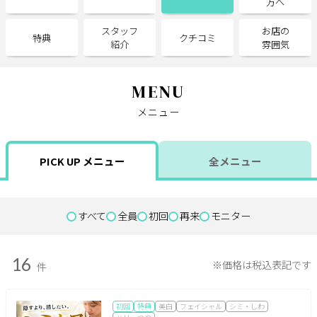
方へ
スタッフ
お店の
サポート
特典
クチコミ
紹介
雰囲気
よくある質問
利用規約
プライバシーポリシー
サイトマップ
MENU
運営会社
お知らせ
メニュー
お問い合わせ
PICK UP メニュー
全メニュー
掲載店様
掲載のご案内
掲載の申込み
すべて
全員
初回
再来
モニター
掲載店様ログイン
16
※価格は税込表記です
件
閉じる
初回
特典
美白
フェイシャル
シミ・しわ