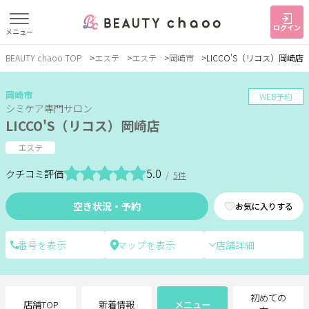
ログイン
メニュー
BEAUTY chaoo TOP
エステ
エステ
岡崎市
LICCO'S（リコス）岡崎店
すでに会員の方
はじめてご利用の方
ログイン
新規会員登録
岡崎市
WEB予約
シミケア専門サロン
LICCO'S（リコス）岡崎店
ジャンルで探す
エステ
5.0
クチコミ評価
/
5件
ヘア・メイク
ネイル・まつげ
エステ
空き状況・予約
お気に入りする
リラク・整体
スクール・
メンズ
トレーニング
店舗詳細
サービス
大人女子トピック
ランキング
初めての
店舗TOP
新着情報
メニュー