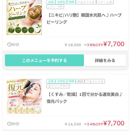
全員
半額割
特典
フェイシャル
シミ・しわ
ハリ・つや
【ニキビ/ハリ艶】韓国水光肌へ♪ハーブ
ピーリング
¥7,700
90分
￥18,000
58%OFF
このメニューを予約する
詳細をみる
全員
半額割
特典
美白
フェイシャル
エイジングケア
【くすみ／乾燥】1回で分かる速攻美白♪
復元パック
¥7,700
90分
￥16,500
54%OFF