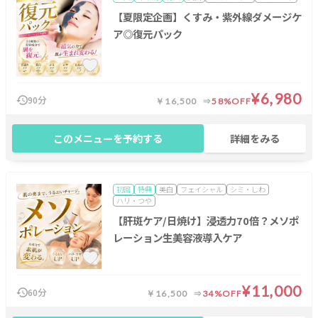
【夏限定企画】くすみ・紫外線ダメージケ
ア◎復元パック
¥6,980
90分
￥16,500
58%OFF
このメニューを予約する
詳細をみる
初回
特典
美白
フェイシャル
シミ・しわ
ハリ・つや
【肝斑ケア/日焼け】浸透力70倍？メソポ
レーション生美容液導入ケア
¥11,000
60分
￥16,500
34%OFF