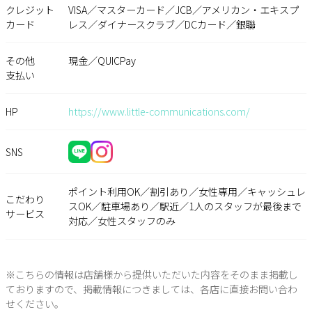
クレジット
VISA／マスターカード／JCB／アメリカン・エキスプ
カード
レス／ダイナースクラブ／DCカード／銀聯
その他
現金／QUICPay
支払い
HP
https://www.little-communications.com/
SNS
ポイント利用OK／割引あり／女性専用／キャッシュレ
こだわり
スOK／駐車場あり／駅近／1人のスタッフが最後まで
サービス
対応／女性スタッフのみ
※こちらの情報は店舗様から提供いただいた内容をそのまま掲載し
ておりますので、掲載情報につきましては、各店に直接お問い合わ
せください。