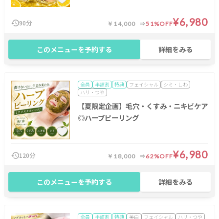
¥6,980
90分
￥14,000
51%OFF
このメニューを予約する
詳細をみる
全員
半額割
特典
フェイシャル
シミ・しわ
ハリ・つや
【夏限定企画】毛穴・くすみ・ニキビケア
◎ハーブピーリング
¥6,980
120分
￥18,000
62%OFF
このメニューを予約する
詳細をみる
全員
半額割
特典
美白
フェイシャル
ハリ・つや