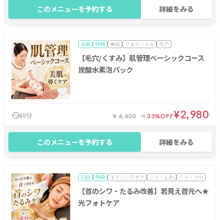
このメニューを予約する
詳細をみる
全員
特典
美白
フェイシャル
毛穴
【毛穴/くすみ】肌管理ベーシックコース
炭酸水素泡パック
¥2,980
60分
￥4,400
33%OFF
このメニューを予約する
詳細をみる
初回
特典
エイジングケア
シミ・しわ
ハリ・つや
【首のシワ・たるみ改善】若見え首元へ★
光フォトケア