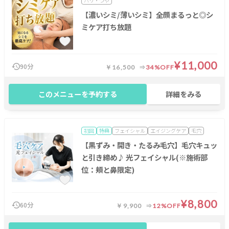
ハリ・つや
【濃いシミ/薄いシミ】全顔まるっと◎シ
ミケア打ち放題
¥11,000
90分
￥16,500
34%OFF
このメニューを予約する
詳細をみる
初回
特典
フェイシャル
エイジングケア
毛穴
【黒ずみ・開き・たるみ毛穴】毛穴キュッ
と引き締め♪ 光フェイシャル(※施術部
位：頬と鼻限定)
¥8,800
60分
￥9,900
12%OFF