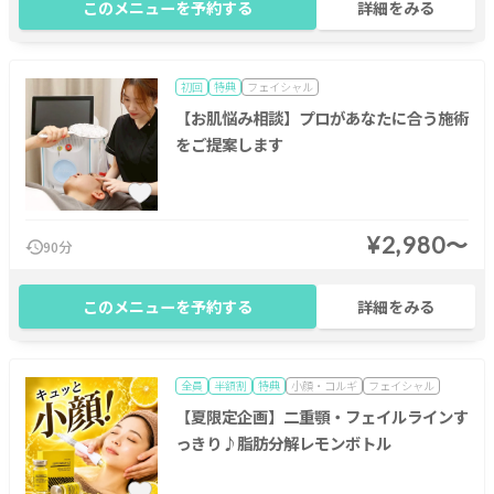
このメニューを予約する
詳細をみる
初回
特典
フェイシャル
【お肌悩み相談】プロがあなたに合う施術
をご提案します
¥2,980〜
90分
このメニューを予約する
詳細をみる
全員
半額割
特典
小顔・コルギ
フェイシャル
【夏限定企画】二重顎・フェイルラインす
っきり♪脂肪分解レモンボトル