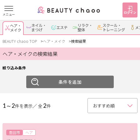
ログイン
メニュー
絞り込み
ネイル・
リラク・
スクール・
ヘア・
エステ
メ
すでに会員の方
はじめてご利用の方
まつげ
整体
トレーニング
メイク
ジャンル
ログイン
新規会員登録
BEAUTY chaoo TOP
ヘア・メイク
検索結果
ヘア・メイクの検索結果
ヘア
メイク
ジャンルで探す
絞り込み条件
エリア
ヘア・メイク
ネイル・まつげ
エステ
条件を追加
岡崎・幸田
安城
刈谷・知立
・蒲郡
リラク・整体
スクール・
メンズ
トレーニング
1～2
2
件を表示／ 全
件
西尾
豊田・みよし
碧南・高浜
豊明・大府・知多・
サービス
その他
東浦
大人女子トピック
豊田市
ヘア
ランキング