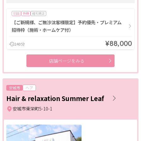
着付け
初回
特典
縮毛矯正
【ご新規様、ご無沙汰客様限定】予約優先・プレミアム
条件
招待枠（施術・ホームケア付）
ポイント利用OK
割引あり
キャッシュレスOK
¥88,000
240分
キッズメニュー
現金払いのみ
駐車場あり
駅近
店舗ページをみる
24H営業
成人式
1人のスタッフが最後まで対応
メンズにおすすめ
ペア施術OK
予約なしOK
個室あり
半額
モニター
女性スタッフのみ
女性専用
安城市
ヘア
キッズルーム
20時以降営業
子ども向け
スクールあり
Hair & relaxation Summer Leaf
バリアフリー
メンズ専門
24時間営業
出張・訪問
安城市東栄町5-10-1
入会金無料
体験あり
1対1
少人数
資格取得支援
初心者歓迎
1day
オンライン
フリーワード