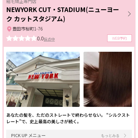
縮毛矯正専門店
ヘアメニュー
NEWYORK CUT・STADIUM(ニューヨー
サポート
ク カットスタジアム)
カット
カラー
パーマ
よくある質問
利用規約
豊田市桜町1-76
トリートメント
縮毛矯正
ヘッドスパ
プライバシーポリシー
サイトマップ
0.0
WEB予約
採点中
運営会社
お知らせ
スカルプケア
特殊ヘア
エクステ
お問い合わせ
シェービング
ヘアセット
ロング料金なし
掲載店様
白髪染め
キッズメニュー
眉毛
掲載のご案内
掲載の申込み
掲載店様ログイン
メイクメニュー
メイク
カラー診断
骨格診断
あなたの髪を、ただのストレートで終わらせない。 “シルクスト
レート”で、史上最高の美しさが続く。
閉じる
ファッション
レッスン
ヘアセット
PICK UP メニュー
もっとみる