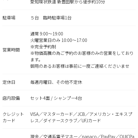
愛知環状鉄道 新豊田駅から徒歩約10分
駐車場
５台 臨時駐車場1台
通常 9:00～19:00
火曜営業日のみ 10:00～17:00
※完全予約制
営業時間
※物価高騰の為ご予約のお客様のみの営業をしており
ます。
御用のあるお客様は事前に一度ご連絡くださいませ
定休日
毎週月曜日、その他不定休
店内設備
セット4面 / シャンプー4台
クレジット
VISA／マスターカード／JCB／アメリカン・エキスプ
カード
レス／ダイナースクラブ／UFJカード
現金／交通系電子マネー／nanaco／PayPay／QUICPa