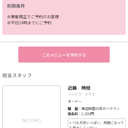
利用条件
※美髪矯正でご予約のお客様
※平日14時までにご予約
このメニューを予約する
担当スタッフ
近藤 時枝
コンドウ トキエ
オーナー
職歴
美容師歴45年のベテラン
指名料
2,000円
いつも元気いっぱい、何歳になって
も若々しくいたい