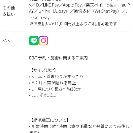
y／iD／LINE Pay／Apple Pay／楽天ペイ／d払い／au P
その他
AY／支付宝（Alipay）／微信支付（WeChat Pay）／J
支払い
‐Coin Pay
※お支払いが11,000円以上よりご利用可能です
SNS
💇‍♀️ご予約・施術に関するご案内
【サイズ規定】
• S：耳・首まわりがすっきり
• M：耳・首が隠れる肩上
• L：肩につく長さ〜約10cm
• LL：それ以上
【縮毛矯正について】
• 所要時間：約4時間（癖や毛量など髪質により前後し
ます）