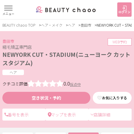
ログイン
メニュー
BEAUTY chaoo TOP
ヘア・メイク
ヘア
豊田市
NEWYORK CUT・ST
すでに会員の方
はじめてご利用の方
ログイン
新規会員登録
豊田市
WEB予約
縮毛矯正専門店
NEWYORK CUT・STADIUM(ニューヨーク カット
ジャンルで探す
スタジアム)
ヘア
ヘア・メイク
ネイル・まつげ
エステ
0.0
クチコミ評価
採点中
リラク・整体
スクール・
メンズ
トレーニング
空き状況・予約
お気に入りする
店舗詳細
サービス
大人女子トピック
ランキング