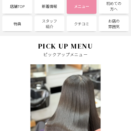
初めての
店舗TOP
新着情報
メニュー
方へ
サポート
スタッフ
お店の
特典
クチコミ
よくある質問
利用規約
紹介
雰囲気
プライバシーポリシー
サイトマップ
運営会社
お知らせ
PICK UP MENU
お問い合わせ
ピックアップメニュー
掲載店様
掲載のご案内
掲載の申込み
掲載店様ログイン
閉じる