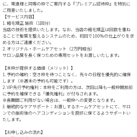
に、常連様と同等の枠でご案内する『プレミアム招待枠』を特別に
ご用意いたしました。
【サービス内容】
1. 縮毛矯正 施術（1回分）
当店の技術を提供いたします。なお、当店の縮毛矯正は回数を重ね
ることで髪質を整えるシステムのため、初回で100%の仕上がりを求
める方はご遠慮ください。
2. オリジナル・ホームケアセット（2万円相当）
サロン品質を長く保つための専用セットをお渡しいたします。
【本枠が提供する価値（メリット）】
1. 予約の確約：空き枠を待つことなく、先々の日程を優先的に確保
します（※週末の予約も可能です）。
2. VIP先行予約権利：本枠をご利用の方は、次回以降も一般枠開放前
に予約を確保できる「優先権利」が付与されます。
※長期間ご利用がない場合は、一般枠への変更となります。
3. 継続的なケアサポート：お渡しするホームケアセットにて、サロ
ンでの施術後のヘアコンディションを良好に保てるようサポートい
たします。
【お申し込みの流れ】