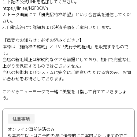
1. 下記の公式LINEを追加してください。
https://lin.ee/N2FBCWh
2. トーク画面にて「優先招待枠希望」という合言葉を送信してくだ
さい。
3. 自動応答にて詳細および決済手順をご案内いたします。
【重要なお知らせ：必ずお読みください】
本枠は「施術枠の確約」と「VIP先行予約権利」を販売するもので
す。
当店の縮毛矯正は継続的なケアを前提としており、初回で完璧な仕
上がりを保証するものではございません。
当店の技術およびシステムに完全にご同意いただける方のみ、お問
い合わせをお待ちしております。
これからニューヨークで一緒に美髪を目指して育てていきましょ
う。
注意事項
オンライン事前決済のみ
※高校生以下はご予約の際に優先的にご案内いたしますのでご