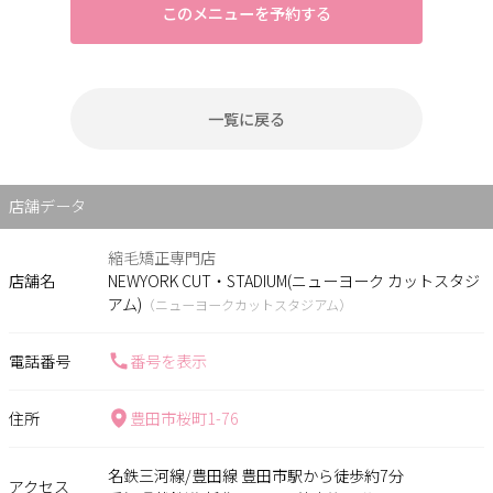
このメニューを予約する
一覧に戻る
店舗データ
縮毛矯正専門店
店舗名
NEWYORK CUT・STADIUM(ニューヨーク カットスタジ
アム)
（ニューヨークカットスタジアム）
電話番号
番号を表示
住所
豊田市桜町1-76
名鉄三河線/豊田線 豊田市駅から徒歩約7分
アクセス