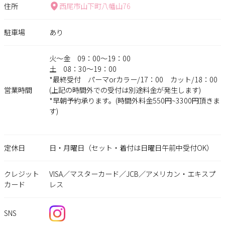
住所
西尾市山下町八幡山76
駐車場
あり
火〜金 09：00〜19：00
土 08：30〜19：00
*最終受付 パーマorカラー/17：00 カット/18：00
営業時間
(上記の時間外での受付は別途料金が発生します)
*早朝予約承ります。(時間外料金550円~3300円頂きま
す)
定休日
日・月曜日（セット・着付は日曜日午前中受付OK）
クレジット
VISA／マスターカード／JCB／アメリカン・エキスプ
カード
レス
SNS