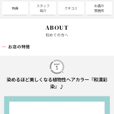
スタッフ
お店の
特典
クチコミ
紹介
雰囲気
サポート
よくある質問
利用規約
ABOUT
プライバシーポリシー
サイトマップ
初めての方へ
運営会社
お知らせ
お問い合わせ
お店の特徴
掲載店様
掲載のご案内
掲載の申込み
染めるほど美しくなる植物性ヘアカラー『和漢彩
掲載店様ログイン
染』♪
閉じる