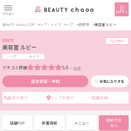
ログイン
メニュー
BEAUTY chaoo TOP
ヘア・メイク
ヘア
西尾市
美容室 ルビー
すでに会員の方
はじめてご利用の方
ログイン
新規会員登録
西尾市
WEB予約
美容室 ルビー
ジャンルで探す
ヘア
メイク
5.0
クチコミ評価
/
80件
ヘア・メイク
ネイル・まつげ
エステ
空き状況・予約
お気に入りする
リラク・整体
スクール・
メンズ
トレーニング
店舗詳細
サービス
初めての
店舗TOP
新着情報
メニュー
大人女子トピック
ランキング
方へ