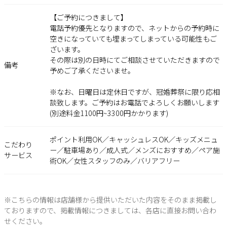
【ご予約につきまして】
電話予約優先となりますので、ネットからの予約時に
空きになっていても埋まってしまっている可能性もご
ざいます。
その際は別の日時にてご相談させていただきますので
備考
予めご了承くださいませ。
※なお、日曜日は定休日ですが、冠婚葬祭に限り応相
談致します。ご予約はお電話でよろしくお願いします
(別途料金1100円~3300円かかります)
ポイント利用OK／キャッシュレスOK／キッズメニュ
こだわり
ー／駐車場あり／成人式／メンズにおすすめ／ペア施
サービス
術OK／女性スタッフのみ／バリアフリー
※こちらの情報は店舗様から提供いただいた内容をそのまま掲載し
ておりますので、掲載情報につきましては、各店に直接お問い合わ
せください。