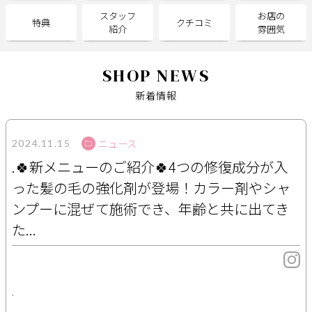
スタッフ
お店の
特典
クチコミ
紹介
雰囲気
サポート
よくある質問
利用規約
SHOP NEWS
プライバシーポリシー
サイトマップ
新着情報
運営会社
お知らせ
お問い合わせ
ニュース
2024.11.15
.🍀新メニューのご紹介🍀4つの修復成分が入
掲載店様
った髪の毛の強化剤が登場！カラー剤やシャ
掲載のご案内
掲載の申込み
ンプーに混ぜて施術でき、年齢と共に出てき
掲載店様ログイン
た...
閉じる
.