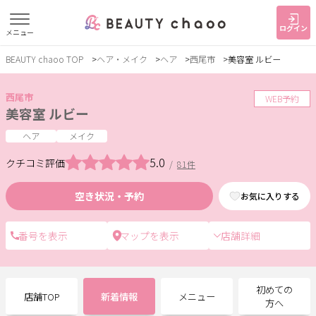
ログイン
メニュー
BEAUTY chaoo TOP
ヘア・メイク
ヘア
西尾市
美容室 ルビー
すでに会員の方
はじめてご利用の方
ログイン
新規会員登録
西尾市
WEB予約
美容室 ルビー
ジャンルで探す
ヘア
メイク
5.0
クチコミ評価
/
81件
ヘア・メイク
ネイル・まつげ
エステ
空き状況・予約
お気に入りする
リラク・整体
スクール・
メンズ
トレーニング
店舗詳細
サービス
初めての
店舗TOP
新着情報
メニュー
大人女子トピック
ランキング
方へ