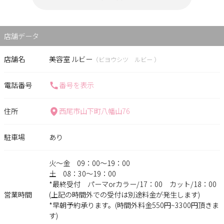
店舗データ
店舗名
美容室 ルビー
（ビヨウシツ ルビー ）
電話番号
番号を表示
住所
西尾市山下町八幡山76
駐車場
あり
火〜金 09：00〜19：00
土 08：30〜19：00
*最終受付 パーマorカラー/17：00 カット/18：00
営業時間
(上記の時間外での受付は別途料金が発生します)
*早朝予約承ります。(時間外料金550円~3300円頂きま
す)