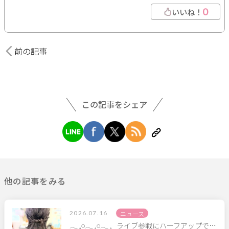
0
いいね！
前の記事
この記事をシェア
他の記事をみる
2026.07.16
ニュース
𓂃 𓈒𓏸‪𓂃 𓈒𓏸‪𓂃 𓈒 ⁡ ⁡ ライブ参戦にハーフアップで…