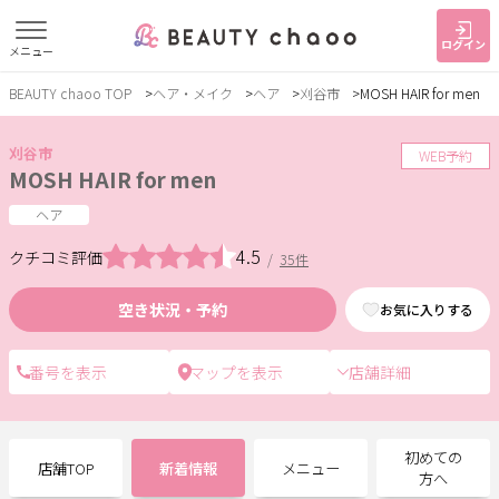
ログイン
メニュー
BEAUTY chaoo TOP
ヘア・メイク
ヘア
刈谷市
MOSH HAIR for men
すでに会員の方
はじめてご利用の方
ログイン
新規会員登録
刈谷市
WEB予約
MOSH HAIR for men
ジャンルで探す
ヘア
4.5
クチコミ評価
/
35件
ヘア・メイク
ネイル・まつげ
エステ
空き状況・予約
お気に入りする
リラク・整体
スクール・
メンズ
トレーニング
店舗詳細
サービス
初めての
店舗TOP
新着情報
メニュー
大人女子トピック
ランキング
方へ