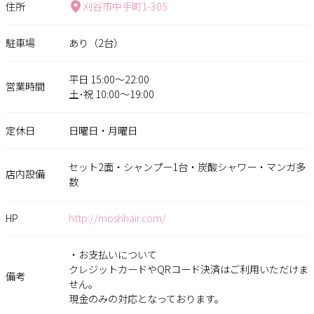
住所
刈谷市中手町1-305
駐車場
あり（2台）
平日 15:00〜22:00
営業時間
土･祝 10:00〜19:00
定休日
日曜日・月曜日
セット2面・シャンプー1台・炭酸シャワー・マンガ多
店内設備
数
HP
http://moshhair.com/
・お支払いについて
クレジットカードやQRコード決済はご利用いただけま
備考
せん。
現金のみの対応となっております。