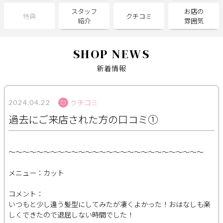
スタッフ
お店の
特典
クチコミ
紹介
雰囲気
サポート
よくある質問
利用規約
SHOP NEWS
プライバシーポリシー
サイトマップ
新着情報
運営会社
お知らせ
お問い合わせ
クチコミ
2024.04.22
過去にご来店された方の口コミ①
掲載店様
掲載のご案内
掲載の申込み
～～～～～～～～～～～～～～～～～～～～～～～～～～～～
掲載店様ログイン
メニュー：カット
コメント：
いつもと少し違う髪型にしてみたが凄くよかった！おはなしも楽
閉じる
しくできたので退屈しない時間でした！