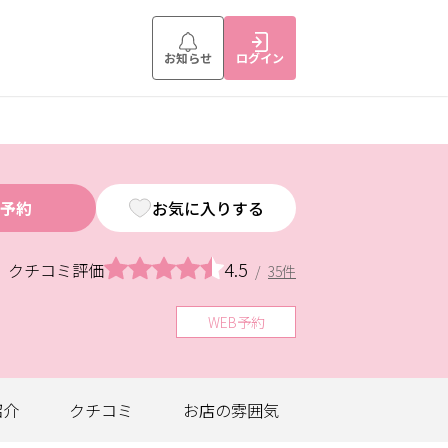
お知らせ
ログイン
予約
お気に入りする
4.5
クチコミ評価
/
35件
WEB予約
紹介
クチコミ
お店の
雰囲気