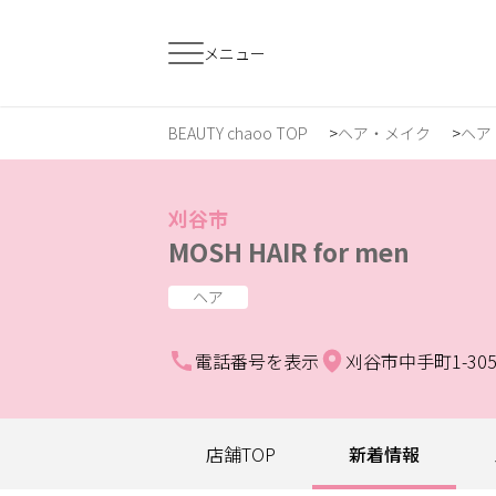
メニュー
BEAUTY chaoo TOP
ヘア・メイク
ヘア
すでに会員の方
はじめてご利用
ログイン
新規会員登
刈谷市
MOSH HAIR for men
ジャンルで探す
ヘア
電話番号を表示
刈谷市中手町1-30
ヘア・メイク
ネイル・まつげ
エ
スクール・
店舗TOP
新着情報
リラク・整体
メ
トレーニング