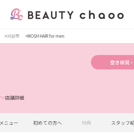
刈谷市
MOSH HAIR for men
の方
録
空き状況・
5
店舗詳細
ステ
メニュー
初めての
方へ
特典
スタッフ
ンズ