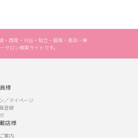
安城・西尾・刈谷・知立・碧南・高浜・幸
ーサロン検索サイトです。
員様
ン／マイページ
員登録
ガ
載店様
ご案内