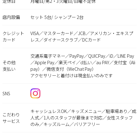
定休日
月曜日/第2・3火曜日/日曜不定休
店内設備
セット 5台/ シャンプー 2台
クレジット
VISA／マスターカード／JCB／アメリカン・エキスプ
カード
レス／ダイナースクラブ／DCカード
交通系電子マネー／PayPay／QUICPay／iD／LINE Pay
その他
／Apple Pay／楽天ペイ／d払い／au PAY／支付宝（Ali
支払い
pay）／微信支付（WeChat Pay）
アクセサリーと着付けは現金払いのみです
SNS
キャッシュレスOK／キッズメニュー／駐車場あり／成
こだわり
人式／1人のスタッフが最後まで対応／女性スタッフ
サービス
のみ／キッズルーム／バリアフリー