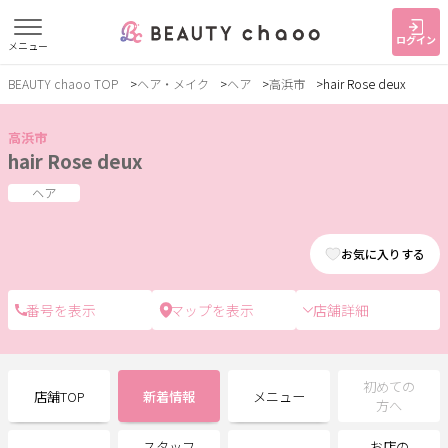
ログイン
メニュー
BEAUTY chaoo TOP
ヘア・メイク
ヘア
高浜市
hair Rose deux
すでに会員の方
はじめてご利用の方
ログイン
新規会員登録
高浜市
hair Rose deux
ジャンルで探す
ヘア
お気に入りする
ヘア・メイク
ネイル・まつげ
エステ
リラク・整体
スクール・
メンズ
店舗詳細
トレーニング
サービス
初めての
店舗TOP
新着情報
メニュー
方へ
大人女子トピック
ランキング
スタッフ
お店の