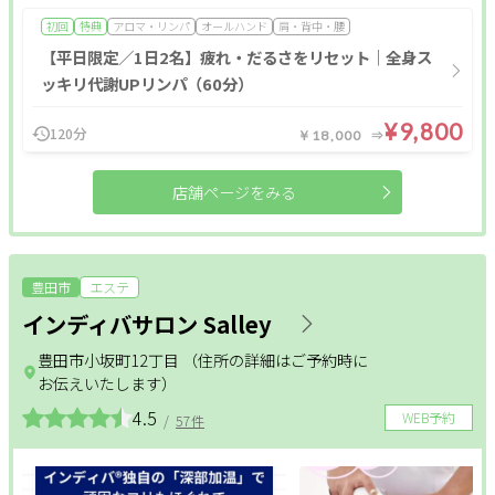
初回
特典
アロマ・リンパ
オールハンド
肩・背中・腰
【平日限定／1日2名】疲れ・だるさをリセット｜全身ス
ッキリ代謝UPリンパ（60分）
¥9,800
120分
￥18,000
店舗ページをみる
豊田市
エステ
インディバサロン Salley
豊田市小坂町12丁目 （住所の詳細はご予約時に
お伝えいたします）
4.5
WEB予約
/
57件