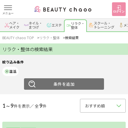
ログイン
メニュー
絞り込み
ヘア・
ネイル・
スクール・
リラク・
エステ
メ
すでに会員の方
はじめてご利用の方
メイク
まつげ
トレーニング
整体
ジャンル
ログイン
新規会員登録
BEAUTY chaoo TOP
リラク・整体
検索結果
リラク・整体の検索結果
リラク
整体
ジャンルで探す
絞り込み条件
エリア
温活
ヘア・メイク
ネイル・まつげ
エステ
岡崎・幸田
条件を追加
安城
刈谷・知立
・蒲郡
リラク・整体
スクール・
メンズ
トレーニング
西尾
豊田・みよし
碧南・高浜
1～9
9
件を表示／ 全
件
豊明・大府・知多・
サービス
その他
東浦
大人女子トピック
ランキング