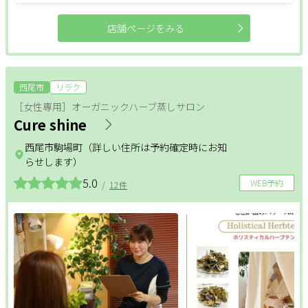
閉じる
店舗ページをみる
クリア
絞り込む
西尾市
リラク
［女性専用］オーガニックハーブ蒸しサロン
Cure shine
西尾市駒場町（詳しい住所は予約確定時にお知
らせします）
5.0
WEB予約
/
12件