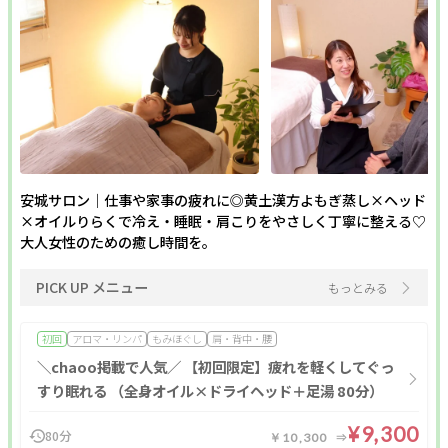
ポイント利用OK
割引あり
20時以降営業
個室あり
現金払いのみ
キャッシュレスOK
駐車場あり
駅近
24H営業
成人式
1人のスタッフが最後まで対応
メンズにおすすめ
ペア施術OK
半額
予約なしOK
モニター
女性スタッフのみ
女性専用
キッズルーム
キッズメニュー
子ども向け
スクールあり
バリアフリー
安城サロン｜仕事や家事の疲れに◎黄土漢方よもぎ蒸し×ヘッド
メンズ専門
24時間営業
出張・訪問
入会金無料
×オイルりらくで冷え・睡眠・肩こりをやさしく丁寧に整える♡
大人女性のための癒し時間を。
体験あり
1対1
少人数
資格取得支援
初心者歓迎
1day
オンライン
PICK UP メニュー
もっとみる
フリーワード
初回
アロマ・リンパ
もみほぐし
肩・背中・腰
＼chaoo掲載で人気／ 【初回限定】疲れを軽くしてぐっ
すり眠れる （全身オイル×ドライヘッド＋足湯 80分）
¥9,300
80分
￥10,300