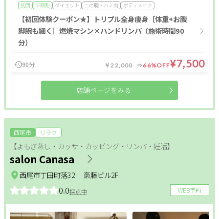
初回
半額割
ダイエット
二の腕・ハミ肉
ボディメイク
【初回体験クーポン★】トリプル全身痩身［体重+お腹
脚腕も細く］燃焼マシン×ハンドリンパ（施術時間90
分）
¥7,500
90分
￥22,000
66%OFF
店舗ページをみる
西尾市
リラク
【よもぎ蒸し・カッサ・カッピング・リンパ・妊活】
salon Canasa
西尾市丁田町落32 斎藤ビル2F
0.0
WEB予約
採点中