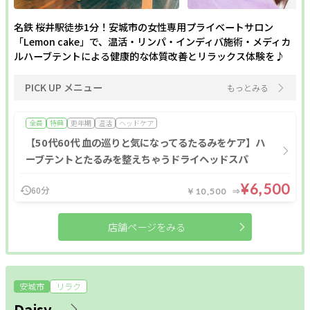
名鉄 桜井駅徒歩1分！安城市の女性専用プライベートサロン
「Lemon cake」で、温活・リンパ・インディバ施術・メディカ
ルハーブテントによる健康的な体質改善とリラックス体験を♪
PICK UP メニュー
もっとみる
全員
特典
更年期
温活
ヘッドケア
【50代60代 血の巡りと気になってるたるみをケア】ハ
ーブテントとたるみを整えちゃうドライヘッドスパ
¥6,500
60分
￥10,500
店舗ページをみる
安城市
リラク
Daisy