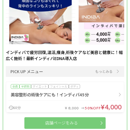
インディバで疲労回復,温活,痩身,術後ケアなど美容と健康に！幅
広く施術！最新インディバEDNA導入店
PICK UP メニュー
もっとみる
全員
半額割
ダイエット
フェイシャル
ボディ
美容整形の術後ケアにも！インディバ45分
¥4,000
60分
￥8,000
50%OFF
店舗ページをみる