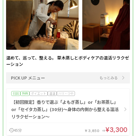
温めて、巡って、整える。 草木蒸しとボディケアの温活リラクゼ
ーション
PICK UP メニュー
もっとみる
初回
特典
ダイエット
温活
ハリ・つや
【初回限定】香りで選ぶ「よもぎ蒸し」or「お茶蒸し」
or「セイタカ蒸し」(30分)〜身体の内側から整える温活
リラクゼーション〜
¥3,300
45分
￥3,850