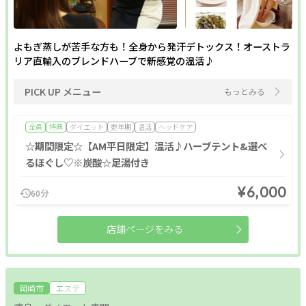
よもぎ蒸しが苦手な方も！全身から発汗デトックス！オーストラ
リア直輸入のブレンドハーブで新感覚の温活♪
PICK UP メニュー
もっとみる
全員
特典
ダイエット
更年期
温活
ヘッドケア
☆期間限定☆【AM平日限定】温活♪ハーブテント&選べ
るほぐし♡※炭酸☆足湯付き
¥6,000
60分
店舗ページをみる
岡崎市
エステ