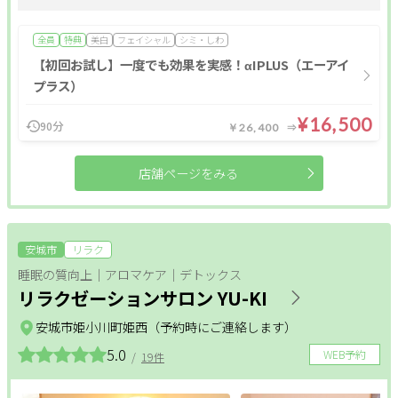
肩・背中・腰
産前・産後
全員
特典
美白
フェイシャル
シミ・しわ
【初回お試し】一度でも効果を実感！αIPLUS（エーアイ
プラス）
整体メニュー
¥16,500
90分
￥26,400
アロマ・リンパ
フットケア
もみほぐし
店舗ページをみる
インナーケア
更年期
温活
姿勢改善
ヘッドケア
足つぼ
安城市
リラク
オールハンド
肩・背中・腰
産前・産後
睡眠の質向上｜アロマケア｜デトックス
リラクゼーションサロン YU-KI
整体
安城市姫小川町姫西（予約時にご連絡します）
5.0
WEB予約
/
19件
条件