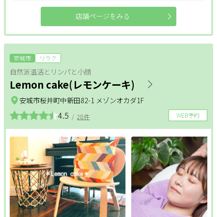
店舗ページをみる
安城市
リラク
自然派温活とリンパと小顔
Lemon cake(レモンケーキ)
安城市桜井町中新田82-1 メゾンオカダ1F
4.5
WEB予約
/
28件