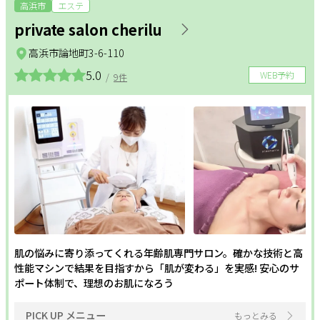
リラクメニュー
高浜市
エステ
private salon cherilu
サポート
整体
アロマ・リンパ
フットケア
高浜市論地町3-6-110
よくある質問
利用規約
5.0
WEB予約
ダイエット
もみほぐし
インナーケア
/
9件
プライバシーポリシー
サイトマップ
運営会社
お知らせ
更年期
温活
姿勢改善
お問い合わせ
ヘッドケア
足つぼ
美白
掲載店様
フェムケア
フェイシャル
ボディ
掲載のご案内
掲載の申込み
ホワイトニング
オールハンド
エイジングケア
掲載店様ログイン
毛穴
セルフエステ
シェービング
肌の悩みに寄り添ってくれる年齢肌専門サロン。確かな技術と高
性能マシンで結果を目指すから「肌が変わる」を実感! 安心のサ
角質・ピーリング
シミ・しわ
ハリ・つや
ポート体制で、理想のお肌になろう
閉じる
PICK UP メニュー
もっとみる
二の腕・ハミ肉
太もも・ヒップ
ボディメイク