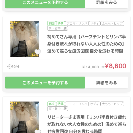
このメニューを予約する
詳細をみる
初回
特典
アロマ・リンパ
ボディ
太もも・ヒップ
肩・背中・腰
初めてさん専用【ハーブテントとリンパ半
身付き疲れが取れない大人女性のための】
温めて巡らせ疲労回復 自分を労わる時間
¥8,800
90分
￥14,000
このメニューを予約する
詳細をみる
再来
特典
アロマ・リンパ
ボディ
太もも・ヒップ
肩・背中・腰
リピーターさま専用【リンパ半身付き疲れ
が取れない大人女性のための】温めて巡ら
せ疲労回復 自分を労わる時間