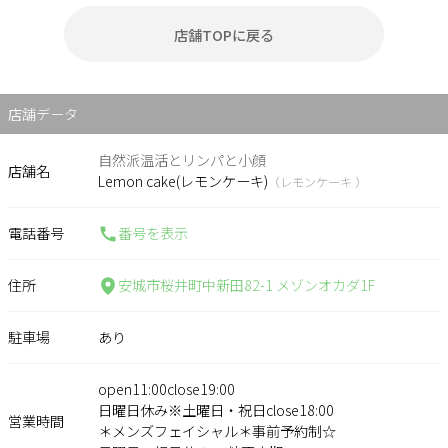
店舗TOPに戻る
店舗データ
自然派温活とリンパと小顔
店舗名
Lemon cake(レモンケーキ)
（レモンケーキ ）
電話番号
番号を表示
住所
安城市桜井町中新田82-1 メゾンオカダ1F
駐車場
あり
open11:00close19:00
日曜日休み※土曜日・祝日close18:00
営業時間
＊メンズフェイシャル＊事前予約制☆