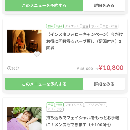
このメニューを予約する
詳細をみる
初回
特典
ダイエット
温活
ボディ
産前・産後
【インスタフォローキャンペーン】今だけ
お得に回数券☆ハーブ蒸し（足湯付き）3
回券
¥10,800
90分
￥18,000
このメニューを予約する
詳細をみる
全員
特典
フェイシャル
エイジングケア
ハリ・つや
持ち込みでフェイシャルをもっとお手軽
に！メンズもできます（＋1000円）