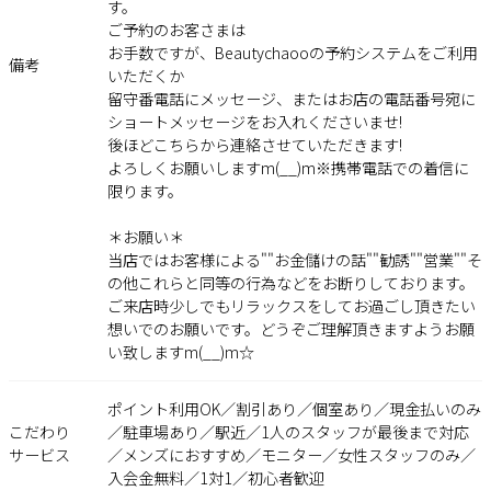
す。
ご予約のお客さまは
お手数ですが、Beautychaooの予約システムをご利用
備考
いただくか
留守番電話にメッセージ、またはお店の電話番号宛に
ショートメッセージをお入れくださいませ!
後ほどこちらから連絡させていただきます!
よろしくお願いしますm(__)m※携帯電話での着信に
限ります。
＊お願い＊
当店ではお客様による""お金儲けの話""勧誘""営業""そ
の他これらと同等の行為などをお断りしております。
ご来店時少しでもリラックスをしてお過ごし頂きたい
想いでのお願いです。どうぞご理解頂きますようお願
い致しますm(__)m☆
ポイント利用OK／割引あり／個室あり／現金払いのみ
こだわり
／駐車場あり／駅近／1人のスタッフが最後まで対応
サービス
／メンズにおすすめ／モニター／女性スタッフのみ／
入会金無料／1対1／初心者歓迎