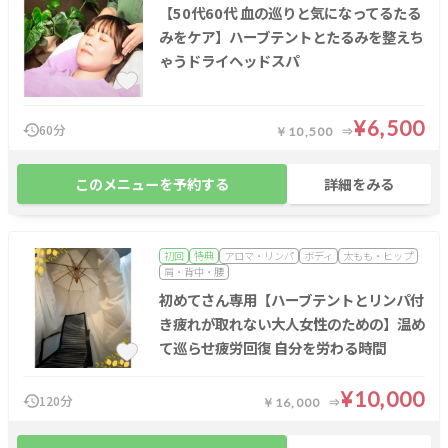
【50代60代 血の巡りと気になってるたる
みをケア】ハーブテントとたるみを整えち
ゃうドライヘッドスパ
¥6,500
60分
￥10,500
このメニューを予約する
詳細をみる
初回
特典
アロマ・リンパ
ボディ
太もも・ヒップ
肩・背中・腰
初めてさん専用【ハーブテントとリンパ付
き疲れが取れない大人女性のための】温め
て巡らせ疲労回復 自分を労わる時間
¥10,000
120分
￥16,000