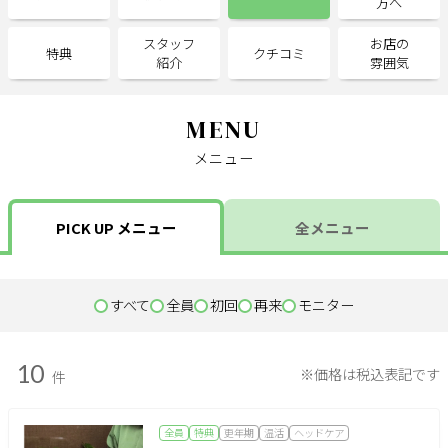
方へ
スタッフ
お店の
サポート
特典
クチコミ
紹介
雰囲気
よくある質問
利用規約
プライバシーポリシー
サイトマップ
MENU
運営会社
お知らせ
メニュー
お問い合わせ
PICK UP メニュー
全メニュー
掲載店様
掲載のご案内
掲載の申込み
すべて
全員
初回
再来
モニター
掲載店様ログイン
10
※価格は税込表記です
件
閉じる
全員
特典
更年期
温活
ヘッドケア