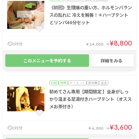
《初回》生理痛の重い方、ホルモンバラン
スの乱れに 冷えを解善！＊ハーブテント
とリンパ40分セット
¥8,800
105分
￥14,000
このメニューを予約する
詳細をみる
初回
特典
ダイエット
更年期
温活
初めてさん専用【期間限定 】全身がしっ
かり温まる足湯付きハーブテント（オスス
メお茶付き）
¥3,600
105分
￥6,000