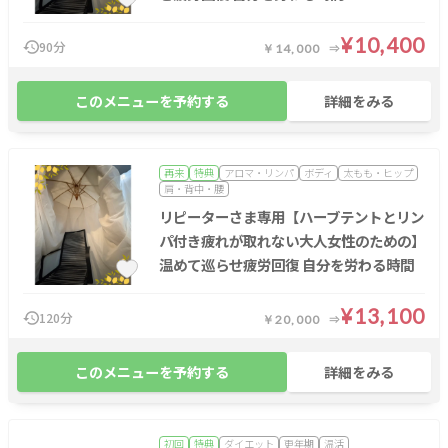
¥10,400
90分
￥14,000
このメニューを予約する
詳細をみる
再来
特典
アロマ・リンパ
ボディ
太もも・ヒップ
肩・背中・腰
リピーターさま専用【ハーブテントとリン
パ付き疲れが取れない大人女性のための】
温めて巡らせ疲労回復 自分を労わる時間
¥13,100
120分
￥20,000
このメニューを予約する
詳細をみる
初回
特典
ダイエット
更年期
温活