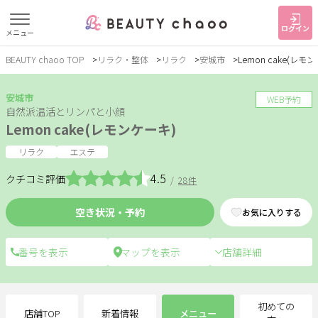
ログイン
メニュー
BEAUTY chaoo TOP
リラク・整体
リラク
安城市
Lemon cake(レモ
すでに会員の方
はじめてご利用の方
ログイン
新規会員登録
安城市
WEB予約
自然派温活とリンパと小顔
Lemon cake(レモンケーキ)
ジャンルで探す
リラク
エステ
4.5
クチコミ評価
/
28件
ヘア・メイク
ネイル・まつげ
エステ
空き状況・予約
お気に入りする
リラク・整体
スクール・
メンズ
トレーニング
店舗詳細
サービス
大人女子トピック
ランキング
初めての
店舗TOP
新着情報
メニュー