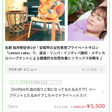
名鉄 桜井駅徒歩1分！安城市の女性専用プライベートサロン
「Lemon cake」で、温活・リンパ・インディバ施術・メディカ
ルハーブテントによる健康的な体質改善とリラックス体験を♪
PICK UP メニュー
もっとみる
モニター
特典
更年期
温活
ヘッドケア
【50代60代 血の巡りと気になってるたるみケア】ハー
ブテントとたるみケアしちゃうドライヘッドスパ
¥5,500
60分
￥10,500
48%OFF