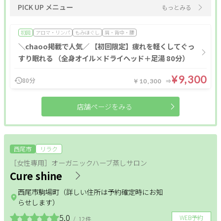
PICK UP メニュー
もっとみる
肩・背中・腰
産前・産後
初回
アロマ・リンパ
もみほぐし
肩・背中・腰
＼chaoo掲載で人気／ 【初回限定】疲れを軽くしてぐっ
整体メニュー
すり眠れる （全身オイル×ドライヘッド＋足湯 80分）
¥9,300
アロマ・リンパ
フットケア
もみほぐし
80分
￥10,300
インナーケア
更年期
温活
店舗ページをみる
姿勢改善
ヘッドケア
足つぼ
西尾市
リラク
オールハンド
肩・背中・腰
産前・産後
［女性専用］オーガニックハーブ蒸しサロン
Cure shine
整体
西尾市駒場町（詳しい住所は予約確定時にお知
らせします）
条件
5.0
WEB予約
/
12件