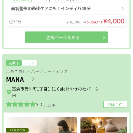
美容整形の術後ケアにも！インディバ45分
¥4,000
60分
￥8,000
50%OFF
店舗ページをみる
高浜市
リラク
よもぎ蒸し・ハーブリーディング
MANA
高浜市芳川町1丁目1-11 Cafeけやきの杜パーク
内
5.0
WEB予約
/
10件