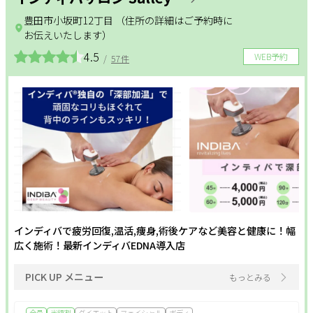
豊田市小坂町12丁目 （住所の詳細はご予約時に
お伝えいたします）
4.5
WEB予約
/
57件
インディバで疲労回復,温活,痩身,術後ケアなど美容と健康に！幅
広く施術！最新インディバEDNA導入店
PICK UP メニュー
もっとみる
全員
半額割
ダイエット
フェイシャル
ボディ