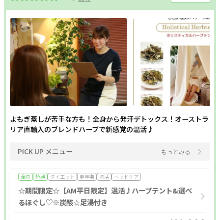
ポイント利用OK
割引あり
20時以降営業
個室あり
現金払いのみ
キャッシュレスOK
駐車場あり
駅近
24H営業
成人式
1人のスタッフが最後まで対応
メンズにおすすめ
ペア施術OK
半額
予約なしOK
モニター
女性スタッフのみ
女性専用
キッズルーム
キッズメニュー
子ども向け
スクールあり
バリアフリー
メンズ専門
24時間営業
出張・訪問
入会金無料
よもぎ蒸しが苦手な方も！全身から発汗デトックス！オーストラ
体験あり
1対1
少人数
資格取得支援
初心者歓迎
リア直輸入のブレンドハーブで新感覚の温活♪
1day
オンライン
PICK UP メニュー
もっとみる
フリーワード
全員
特典
ダイエット
更年期
温活
ヘッドケア
☆期間限定☆【AM平日限定】温活♪ハーブテント&選べ
るほぐし♡※炭酸☆足湯付き