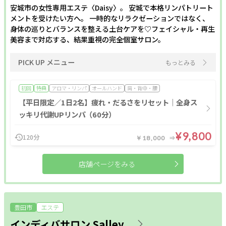
安城市の女性専用エステ〈Daisy〉。 安城で本格リンパトリート
メントを受けたい方へ。 一時的なリラクゼーションではなく、
身体の巡りとバランスを整える土台ケアを♡フェイシャル・再生
美容まで対応する、結果重視の完全個室サロン。
PICK UP メニュー
もっとみる
初回
特典
アロマ・リンパ
オールハンド
肩・背中・腰
【平日限定／1日2名】疲れ・だるさをリセット｜全身ス
ッキリ代謝UPリンパ（60分）
¥9,800
120分
￥18,000
店舗ページをみる
豊田市
エステ
インディバサロン Salley