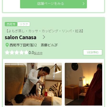
店舗ページをみる
西尾市
リラク
【よもぎ蒸し・カッサ・カッピング・リンパ・妊活】
salon Canasa
西尾市丁田町落32 斎藤ビル2F
0.0
WEB予約
採点中