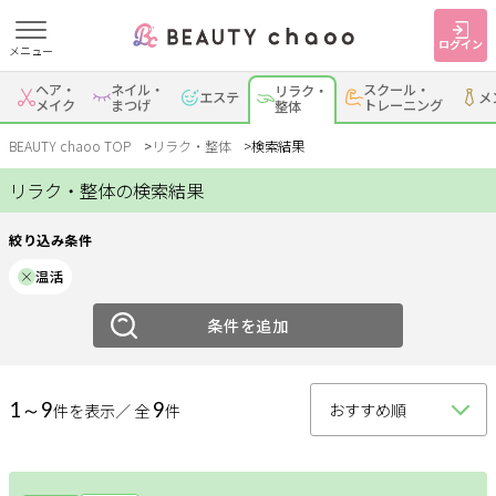
ログイン
メニュー
絞り込み
ヘア・
ネイル・
スクール・
リラク・
エステ
メ
すでに会員の方
はじめてご利用の方
メイク
まつげ
トレーニング
整体
ジャンル
ログイン
新規会員登録
BEAUTY chaoo TOP
リラク・整体
検索結果
リラク・整体の検索結果
リラク
整体
ジャンルで探す
絞り込み条件
エリア
温活
ヘア・メイク
ネイル・まつげ
エステ
岡崎・幸田
条件を追加
安城
刈谷・知立
・蒲郡
リラク・整体
スクール・
メンズ
トレーニング
西尾
豊田・みよし
碧南・高浜
1～9
9
件を表示／ 全
件
豊明・大府・知多・
サービス
その他
東浦
大人女子トピック
ランキング