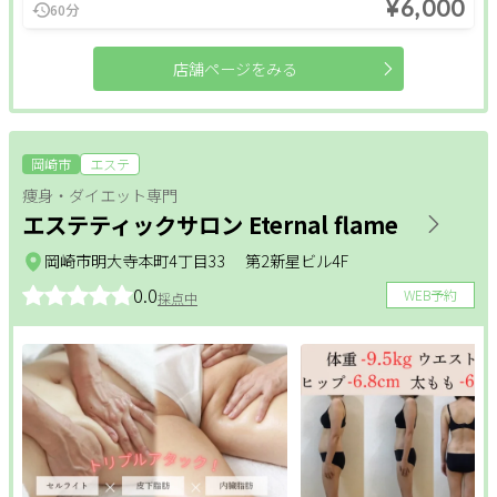
¥6,000
60分
閉じる
店舗ページをみる
クリア
絞り込む
岡崎市
エステ
痩身・ダイエット専門
エステティックサロン Eternal flame
岡崎市明大寺本町4丁目33 第2新星ビル4F
0.0
WEB予約
採点中