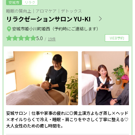
リラクメニュー
安城市
リラク
睡眠の質向上｜アロマケア｜デトックス
サポート
リラクゼーションサロン YU-KI
整体
アロマ・リンパ
フットケア
よくある質問
利用規約
安城市姫小川町姫西（予約時にご連絡します）
ダイエット
もみほぐし
インナーケア
プライバシーポリシー
サイトマップ
5.0
WEB予約
/
19件
運営会社
お知らせ
更年期
温活
姿勢改善
お問い合わせ
ヘッドケア
足つぼ
美白
掲載店様
フェムケア
フェイシャル
ボディ
掲載のご案内
掲載の申込み
ホワイトニング
オールハンド
エイジングケア
掲載店様ログイン
毛穴
セルフエステ
シェービング
安城サロン｜仕事や家事の疲れに◎黄土漢方よもぎ蒸し×ヘッド
角質・ピーリング
シミ・しわ
ハリ・つや
×オイルりらくで冷え・睡眠・肩こりをやさしく丁寧に整える♡
閉じる
大人女性のための癒し時間を。
二の腕・ハミ肉
太もも・ヒップ
ボディメイク