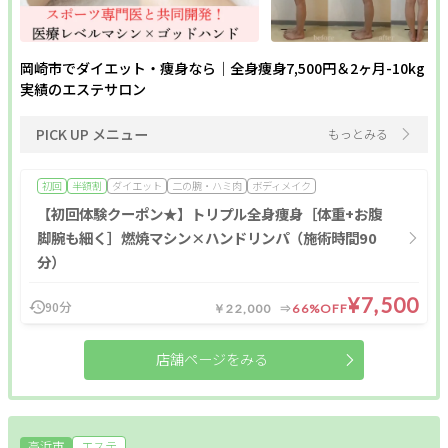
岡崎市でダイエット・痩身なら｜全身痩身7,500円＆2ヶ月-10kg
実績のエステサロン
PICK UP メニュー
もっとみる
初回
半額割
ダイエット
二の腕・ハミ肉
ボディメイク
【初回体験クーポン★】トリプル全身痩身［体重+お腹
脚腕も細く］燃焼マシン×ハンドリンパ（施術時間90
分）
¥7,500
90分
￥22,000
66%OFF
店舗ページをみる
高浜市
エステ