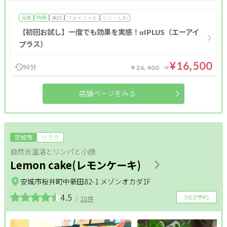
全員
特典
美白
フェイシャル
シミ・しわ
【初回お試し】一度でも効果を実感！αIPLUS（エーアイ
プラス）
¥16,500
90分
￥26,400
店舗ページをみる
安城市
リラク
自然派温活とリンパと小顔
Lemon cake(レモンケーキ)
安城市桜井町中新田82-1 メゾンオカダ1F
4.5
WEB予約
/
28件