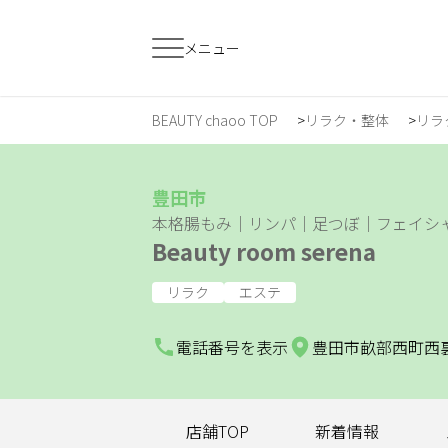
メニュー
BEAUTY chaoo TOP
リラク・整体
リラ
すでに会員の方
はじめてご利用
ログイン
新規会員登
豊田市
本格腸もみ｜リンパ｜足つぼ｜フェイシ
Beauty room serena
ジャンルで探す
リラク
エステ
ヘア・メイク
ネイル・まつげ
エ
電話番号を表示
豊田市畝部西町西裏3
スクール・
リラク・整体
メ
トレーニング
店舗TOP
新着情報