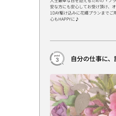
人生最幸な日を迎えるための『ブ
安な方にも安心してお受け頂け、オ
1DAY駆け込みに花婿プランまで
心もHAPPYに♪
自分の仕事に、