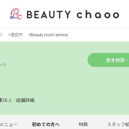
ク
豊田市
Beauty room serena
の方
録
空き状況・
ャル
ステ
6-1
店舗詳細
ンズ
メニュー
初めての
方へ
特典
スタッフ