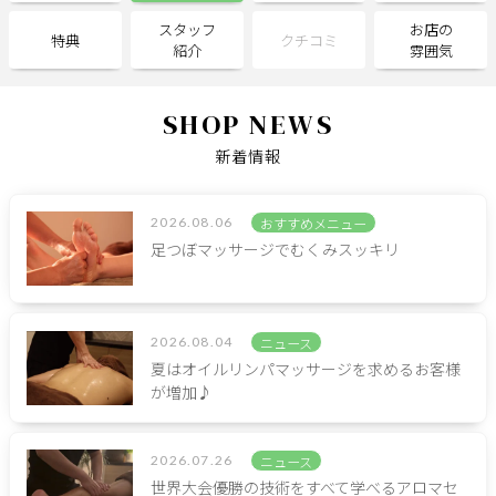
スタッフ
お店の
特典
クチコミ
紹介
雰囲気
サポート
よくある質問
利用規約
SHOP NEWS
プライバシーポリシー
サイトマップ
新着情報
運営会社
お知らせ
お問い合わせ
2026.08.06
おすすめメニュー
足つぼマッサージでむくみスッキリ
掲載店様
掲載のご案内
掲載の申込み
2026.08.04
ニュース
掲載店様ログイン
夏はオイルリンパマッサージを求めるお客様
が増加♪
閉じる
2026.07.26
ニュース
世界大会優勝の技術をすべて学べるアロマセ