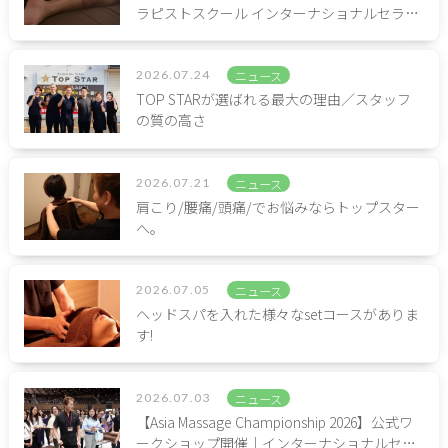
ラピストスクール インターナショナルセラ…
2026.07.24
ニュース
TOP STARが選ばれる最大の理由／スタッフ
の質の高さ
2026.07.21
ニュース
肩こり/腰痛/頭痛/でお悩みならトップスター
へ。
2026.07.05
ニュース
ヘッドスパを入れた様々なsetコースがありま
す!
2026.07.03
ニュース
【Asia Massage Championship 2026】公式ワ
ークショップ開催｜インターナショナルセ…