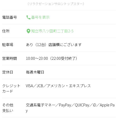
（リラクゼーションサロントップスター）
電話番号
番号を表示
住所
知立市八ツ田町二丁目2-5
駐車場
あり（12台）店舗横にございます
営業時間
10:00～23:00（22:00受付終了）
定休日
毎週木曜日
クレジット
VISA／JCB／アメリカン・エキスプレス
カード
その他
交通系電子マネー／PayPay／QUICPay／iD／Apple Pa
支払い
y