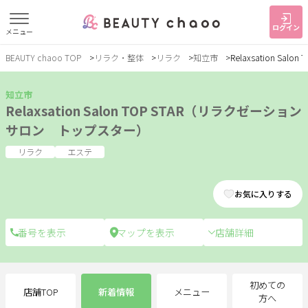
ログイン
メニュー
BEAUTY chaoo TOP
リラク・整体
リラク
知立市
Relaxsation S
すでに会員の方
はじめてご利用の方
ログイン
新規会員登録
知立市
Relaxsation Salon TOP STAR（リラクゼーション
サロン トップスター）
ジャンルで探す
リラク
エステ
ヘア・メイク
ネイル・まつげ
エステ
お気に入りする
リラク・整体
スクール・
メンズ
トレーニング
店舗詳細
サービス
初めての
店舗TOP
新着情報
メニュー
大人女子トピック
ランキング
方へ