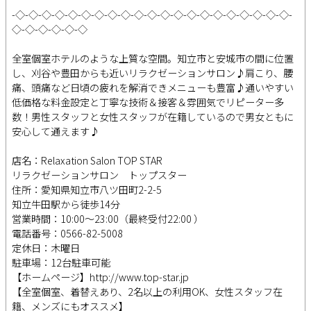
-◇-◇-◇-◇-◇-◇-◇-◇-◇-◇-◇-◇-◇-◇-◇-◇-◇-◇-◇-◇-◇-
◇-◇-◇-◇-◇-◇
全室個室ホテルのような上質な空間。知立市と安城市の間に位置
し、刈谷や豊田からも近いリラクゼーションサロン♪肩こり、腰
痛、頭痛など日頃の疲れを解消できメニューも豊富♪通いやすい
低価格な料金設定と丁寧な技術＆接客＆雰囲気でリピーター多
数！男性スタッフと女性スタッフが在籍しているので男女ともに
安心して通えます♪
店名：Relaxation Salon TOP STAR
リラクゼーションサロン トップスター
住所：愛知県知立市八ツ田町2-2-5
知立牛田駅から徒歩14分
営業時間：10:00～23:00（最終受付22:00 ）
電話番号：0566-82-5008
定休日：木曜日
駐車場：12台駐車可能
【ホームページ】http://www.top-star.jp
【全室個室、着替えあり、2名以上の利用OK、女性スタッフ在
籍、メンズにもオススメ】