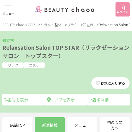
ログイン
メニュー
BEAUTY chaoo TOP
リラク・整体
リラク
知立市
Relaxsation S
すでに会員の方
はじめてご利用の方
ログイン
新規会員登録
知立市
Relaxsation Salon TOP STAR（リラクゼーション
サロン トップスター）
ジャンルで探す
リラク
エステ
ヘア・メイク
ネイル・まつげ
エステ
お気に入りする
リラク・整体
スクール・
メンズ
トレーニング
店舗詳細
サービス
初めての
店舗TOP
新着情報
メニュー
大人女子トピック
ランキング
方へ