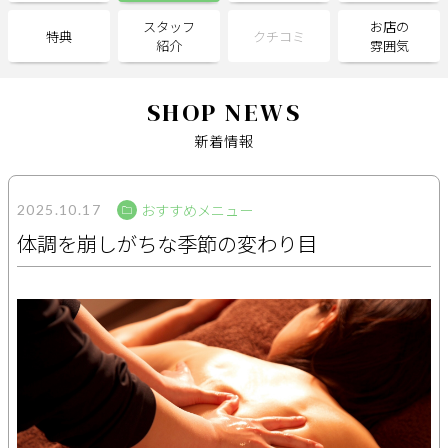
スタッフ
お店の
特典
クチコミ
紹介
雰囲気
サポート
よくある質問
利用規約
SHOP NEWS
プライバシーポリシー
サイトマップ
新着情報
運営会社
お知らせ
お問い合わせ
おすすめメニュー
2025.10.17
体調を崩しがちな季節の変わり目
掲載店様
掲載のご案内
掲載の申込み
掲載店様ログイン
閉じる