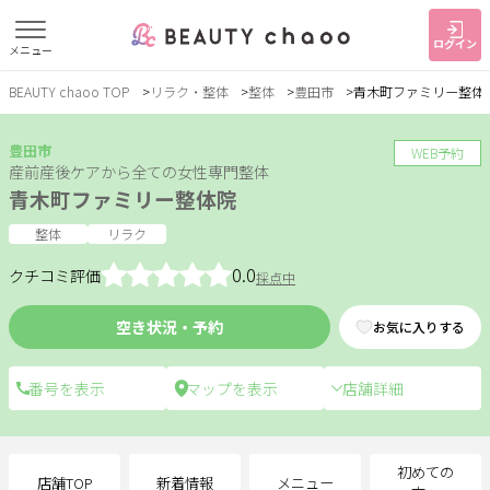
ログイン
メニュー
BEAUTY chaoo TOP
リラク・整体
整体
豊田市
青木町ファミリー整体
すでに会員の方
はじめてご利用の方
ログイン
新規会員登録
豊田市
WEB予約
産前産後ケアから全ての女性専門整体
青木町ファミリー整体院
ジャンルで探す
整体
リラク
0.0
クチコミ評価
採点中
ヘア・メイク
ネイル・まつげ
エステ
空き状況・予約
お気に入りする
リラク・整体
スクール・
メンズ
トレーニング
店舗詳細
サービス
大人女子トピック
ランキング
初めての
店舗TOP
新着情報
メニュー