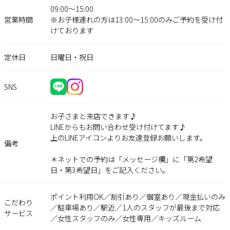
09:00～15:00
営業時間
※お子様連れの方は13:00～15:00のみご予約を受け付
けております
定休日
日曜日・祝日
SNS
お子さまと来店できます♪
LINEからもお問い合わせ受け付けてます♪
上のLINEアイコンよりお友達登録お願いします。
備考
＊ネットでの予約は「メッセージ欄」に「第2希望
日・第3希望日」をご記入ください。
ポイント利用OK／割引あり／個室あり／現金払いのみ
こだわり
／駐車場あり／駅近／1人のスタッフが最後まで対応
サービス
／女性スタッフのみ／女性専用／キッズルーム