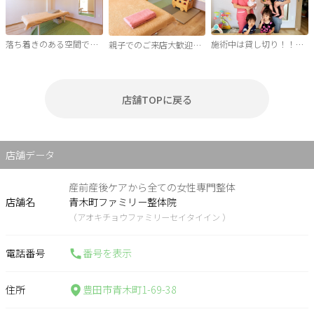
落ち着きのある空間で…
施術中は貸し切り！！…
親子でのご来店大歓迎…
店舗TOPに戻る
店舗データ
産前産後ケアから全ての女性専門整体
店舗名
青木町ファミリー整体院
（アオキチョウファミリーセイタイイン ）
電話番号
番号を表示
住所
豊田市青木町1-69-38