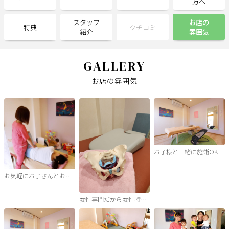
方へ
スタッフ
お店の
サポート
特典
クチコミ
紹介
雰囲気
よくある質問
利用規約
プライバシーポリシー
サイトマップ
GALLERY
運営会社
お知らせ
お店の雰囲気
お問い合わせ
掲載店様
掲載のご案内
掲載の申込み
お子様と一緒に施術OK…
掲載店様ログイン
お気軽にお子さんとお…
女性専門だから女性特…
閉じる