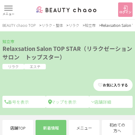
ログイン
メニュー
BEAUTY chaoo TOP
リラク・整体
リラク
知立市
Relaxsation S
すでに会員の方
はじめてご利用の方
ログイン
新規会員登録
知立市
Relaxsation Salon TOP STAR（リラクゼーション
サロン トップスター）
ジャンルで探す
リラク
エステ
ヘア・メイク
ネイル・まつげ
エステ
お気に入りする
リラク・整体
スクール・
メンズ
トレーニング
店舗詳細
サービス
初めての
店舗TOP
新着情報
メニュー
大人女子トピック
ランキング
方へ