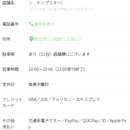
店舗名
ン トップスター）
（リラクゼーションサロントップスター）
電話番号
番号を表示
住所
知立市八ツ田町二丁目2-5
駐車場
あり（12台）店舗横にございます
営業時間
10:00～23:00（22:00受付終了）
定休日
毎週木曜日
クレジット
VISA／JCB／アメリカン・エキスプレス
カード
その他
交通系電子マネー／PayPay／QUICPay／iD／Apple Pa
支払い
y