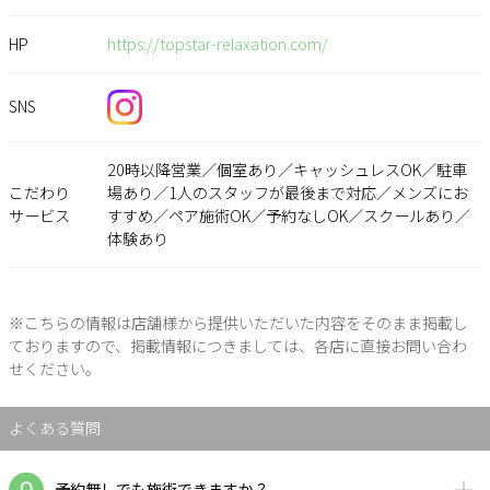
HP
https://topstar-relaxation.com/
SNS
20時以降営業／個室あり／キャッシュレスOK／駐車
こだわり
場あり／1人のスタッフが最後まで対応／メンズにお
サービス
すすめ／ペア施術OK／予約なしOK／スクールあり／
体験あり
※こちらの情報は店舗様から提供いただいた内容をそのまま掲載し
ておりますので、掲載情報につきましては、各店に直接お問い合わ
せください。
よくある質問
予約無しでも施術できますか？