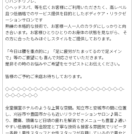
◇ハンドリフレ、
◇ヘッドスパ、等を広くお客様にご利用いただきたく、高レベル
且つ低価格でのサービス提供を目的としたボディケア・リラクゼ
ーションサロンです
熟練の本格的な技術で、お客様一人一人のカラダにしっかりと向
き合います。お客様ひとりひとりのお身体の状態を見ながら、 そ
の方に合ったもみほぐしスタイルをご提供しております。
「今日は腰を重点的に」「足に疲労がたまってるので足メイン
で」等のご要望にも 喜んで対応させていただきます。
是非その時のお悩みやご希望をセラピストにお伝えください。
皆様のご予約ご来店お待ちしております。
◇-◇-◇-◇-◇-◇-◇-◇-◇-◇-◇-◇-◇-◇-◇-◇-◇-◇-◇-◇-◇-
◇-◇-◇-◇-◇-◇
全室個室ホテルのような上質な空間。知立市と安城市の間に位置
し、刈谷市や豊田市からも近いリラクゼーションサロン♪肩こ
り、腰痛、頭痛など日頃の疲れを解消できメニューも豊富♪通い
やすい低価格な料金設定と丁寧な技術＆接客＆雰囲気でリピータ
ー多数！男性スタッフと女性スタッフが在籍しているので男女と