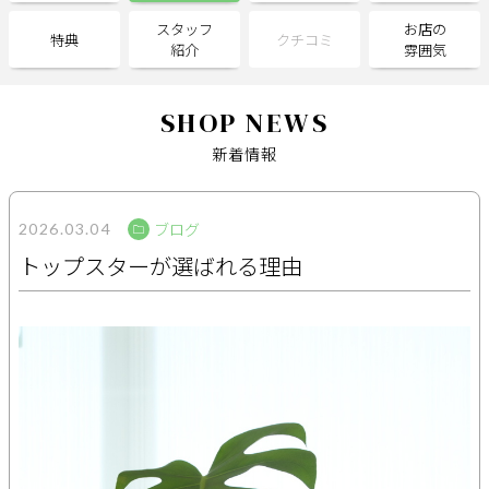
スタッフ
お店の
特典
クチコミ
紹介
雰囲気
サポート
よくある質問
利用規約
SHOP NEWS
プライバシーポリシー
サイトマップ
新着情報
運営会社
お知らせ
お問い合わせ
ブログ
2026.03.04
トップスターが選ばれる理由
掲載店様
掲載のご案内
掲載の申込み
掲載店様ログイン
閉じる