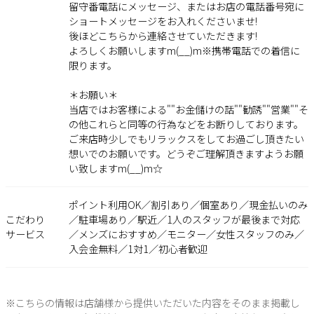
留守番電話にメッセージ、またはお店の電話番号宛に
ショートメッセージをお入れくださいませ!
後ほどこちらから連絡させていただきます!
よろしくお願いしますm(__)m※携帯電話での着信に
限ります。
＊お願い＊
当店ではお客様による""お金儲けの話""勧誘""営業""そ
の他これらと同等の行為などをお断りしております。
ご来店時少しでもリラックスをしてお過ごし頂きたい
想いでのお願いです。どうぞご理解頂きますようお願
い致しますm(__)m☆
ポイント利用OK／割引あり／個室あり／現金払いのみ
こだわり
／駐車場あり／駅近／1人のスタッフが最後まで対応
サービス
／メンズにおすすめ／モニター／女性スタッフのみ／
入会金無料／1対1／初心者歓迎
※こちらの情報は店舗様から提供いただいた内容をそのまま掲載し