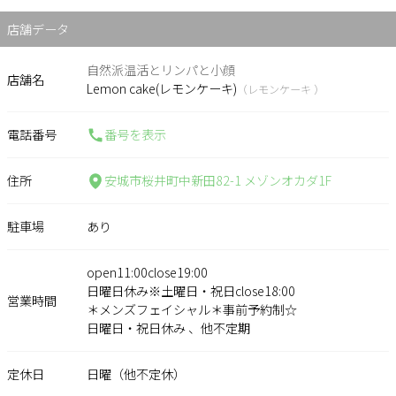
店舗データ
自然派温活とリンパと小顔
店舗名
Lemon cake(レモンケーキ)
（レモンケーキ ）
電話番号
番号を表示
住所
安城市桜井町中新田82-1 メゾンオカダ1F
駐車場
あり
open11:00close19:00
日曜日休み※土曜日・祝日close18:00
営業時間
＊メンズフェイシャル＊事前予約制☆
日曜日・祝日休み 、他不定期
定休日
日曜（他不定休）