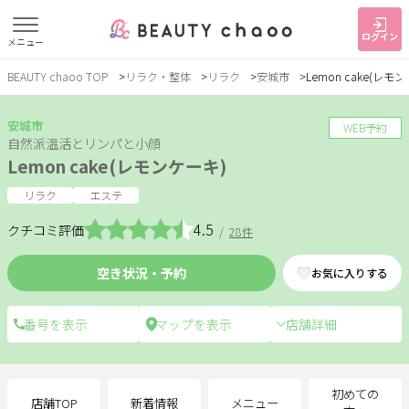
ログイン
メニュー
BEAUTY chaoo TOP
リラク・整体
リラク
安城市
Lemon cake(レモ
すでに会員の方
はじめてご利用の方
ログイン
新規会員登録
安城市
WEB予約
自然派温活とリンパと小顔
Lemon cake(レモンケーキ)
ジャンルで探す
リラク
エステ
4.5
クチコミ評価
/
28件
ヘア・メイク
ネイル・まつげ
エステ
空き状況・予約
お気に入りする
リラク・整体
スクール・
メンズ
トレーニング
店舗詳細
サービス
大人女子トピック
ランキング
初めての
店舗TOP
新着情報
メニュー