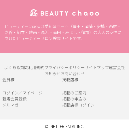
ビューティーchaooは愛知県西三河（豊田・岡崎・安城・西尾・
刈谷・知立・碧南・高浜・幸田・みよし・蒲郡）の大人の女性に
向けたビューティーサロン検索サイトです。
よくある質問
利用規約
プライバシーポリシー
サイトマップ
運営会社
お知らせ
お問い合わせ
会員様
掲載店様
ログイン／マイページ
掲載のご案内
新規会員登録
掲載の申込み
メルマガ
掲載店様ログイン
© NET FRIENDS INC.