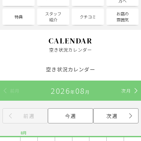
方へ
スタッフ
お店の
サポート
特典
クチコミ
紹介
雰囲気
よくある質問
利用規約
プライバシーポリシー
サイトマップ
CALENDAR
運営会社
お知らせ
空き状況カレンダー
お問い合わせ
空き状況カレンダー
掲載店様
2026
08
掲載のご案内
掲載の申込み
前月
次月
年
月
掲載店様ログイン
前週
今週
次週
閉じる
8月