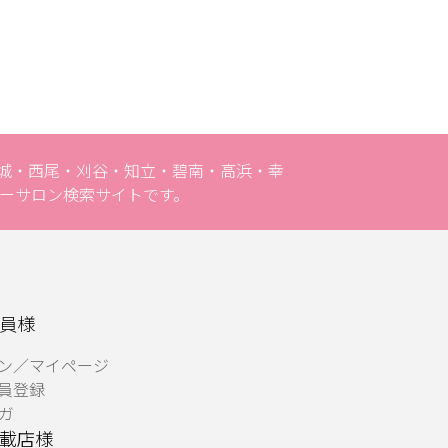
安城・西尾・刈谷・知立・碧南・高浜・幸
ーサロン検索サイトです。
員様
ン／マイページ
員登録
ガ
載店様