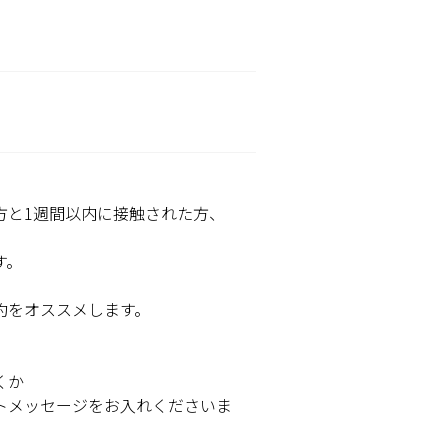
方と1週間以内に接触された方、
す。
約をオススメします。
くか
トメッセージをお入れくださいま