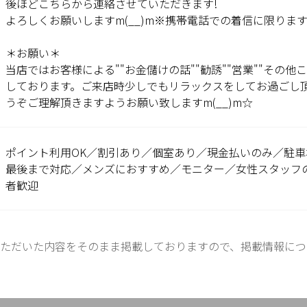
後ほどこちらから連絡させていただきます!
よろしくお願いしますm(__)m※携帯電話での着信に限りま
＊お願い＊
当店ではお客様による""お金儲けの話""勧誘""営業""その
しております。ご来店時少しでもリラックスをしてお過ごし
うぞご理解頂きますようお願い致しますm(__)m☆
ポイント利用OK／割引あり／個室あり／現金払いのみ／駐車
最後まで対応／メンズにおすすめ／モニター／女性スタッフの
者歓迎
ただいた内容をそのまま掲載しておりますので、掲載情報につ