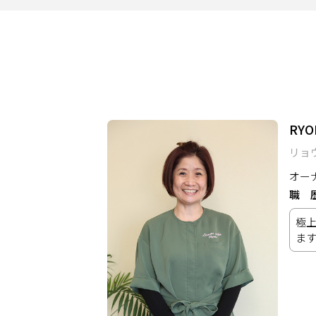
サービス
大人女子トピック
ランキング
RYO
サポート
リョ
よくある質問
利用規約
オー
職
プライバシーポリシー
サイトマップ
極
運営会社
お知らせ
ま
お問い合わせ