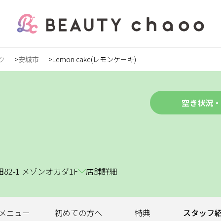
ク
安城市
Lemon cake(レモンケーキ)
の方
録
空き状況・
ステ
2-1 メゾンオカダ1F
店舗詳細
ンズ
メニュー
初めての
方へ
特典
スタッフ