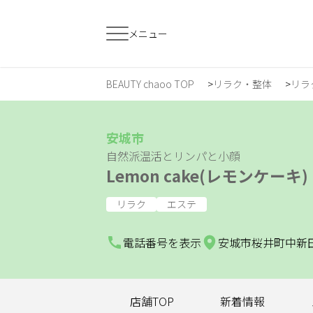
メニュー
BEAUTY chaoo TOP
リラク・整体
リラ
すでに会員の方
はじめてご利用
ログイン
新規会員登
安城市
自然派温活とリンパと小顔
Lemon cake(レモンケーキ)
ジャンルで探す
リラク
エステ
ヘア・メイク
ネイル・まつげ
エ
電話番号を表示
安城市桜井町中新田8
スクール・
リラク・整体
メ
トレーニング
店舗TOP
新着情報