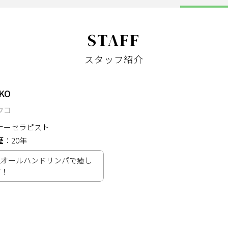
STAFF
スタッフ紹介
KO
ウコ
ナーセラピスト
歴
20年
上オールハンドリンパで癒し
す！