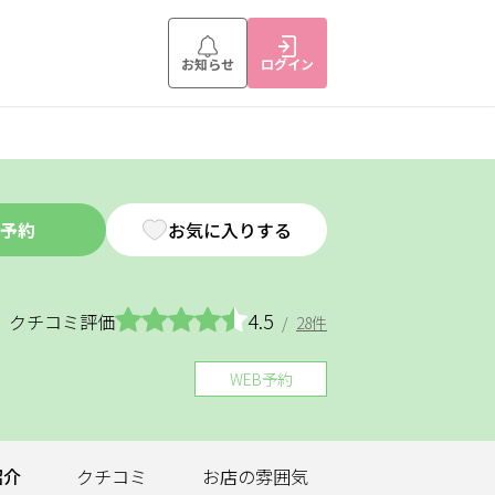
お知らせ
ログイン
予約
お気に入りする
4.5
クチコミ評価
/
28件
WEB予約
紹介
クチコミ
お店の
雰囲気