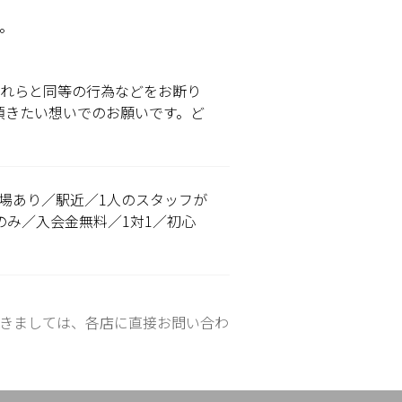
す。
他これらと同等の行為などをお断り
頂きたい想いでのお願いです。ど
場あり／駅近／1人のスタッフが
み／入会金無料／1対1／初心
きましては、各店に直接お問い合わ