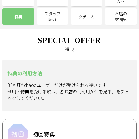
方へ
スタッフ
お店の
サポート
特典
クチコミ
紹介
雰囲気
よくある質問
利用規約
プライバシーポリシー
サイトマップ
SPECIAL OFFER
運営会社
お知らせ
特典
お問い合わせ
特典の利用方法
掲載店様
BEAUTY chaooユーザーだけが受けられる特典です。
掲載のご案内
掲載の申込み
利用・特典を受ける際は、各お店の［利用条件を見る］をチェ
掲載店様ログイン
ックしてください。
閉じる
初回特典