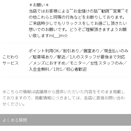
＊お願い＊
当店ではお客様による""お金儲けの話""勧誘""営業""そ
の他これらと同等の行為などをお断りしております。
ご来店時少しでもリラックスをしてお過ごし頂きたい
想いでのお願いです。どうぞご理解頂きますようお願
い致しますm(__)m☆
ポイント利用OK／割引あり／個室あり／現金払いのみ
こだわり
／駐車場あり／駅近／1人のスタッフが最後まで対応
サービス
／メンズにおすすめ／モニター／女性スタッフのみ／
入会金無料／1対1／初心者歓迎
※こちらの情報は店舗様から提供いただいた内容をそのまま掲載し
ておりますので、掲載情報につきましては、各店に直接お問い合わ
せください。
よくある質問