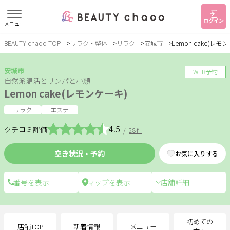
ログイン
メニュー
BEAUTY chaoo TOP
リラク・整体
リラク
安城市
Lemon cake(レモ
すでに会員の方
はじめてご利用の方
ログイン
新規会員登録
安城市
WEB予約
自然派温活とリンパと小顔
Lemon cake(レモンケーキ)
ジャンルで探す
リラク
エステ
4.5
クチコミ評価
/
28件
ヘア・メイク
ネイル・まつげ
エステ
空き状況・予約
お気に入りする
リラク・整体
スクール・
メンズ
トレーニング
店舗詳細
サービス
大人女子トピック
ランキング
初めての
店舗TOP
新着情報
メニュー