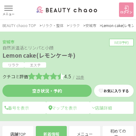
ログイン
メニュー
BEAUTY chaoo TOP
リラク・整体
リラク
安城市
Lemon cake(レモ
すでに会員の方
はじめてご利用の方
ログイン
新規会員登録
安城市
WEB予約
自然派温活とリンパと小顔
Lemon cake(レモンケーキ)
ジャンルで探す
リラク
エステ
4.5
クチコミ評価
/
28件
ヘア・メイク
ネイル・まつげ
エステ
空き状況・予約
お気に入りする
リラク・整体
スクール・
メンズ
トレーニング
店舗詳細
サービス
大人女子トピック
ランキング
初めての
店舗TOP
新着情報
メニュー