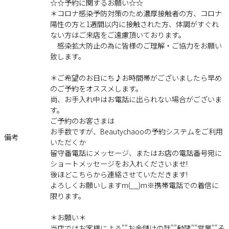
☆☆予約に関するお願い☆☆
＊コロナ感染予防対策のため濃厚接触者の方、コロナ
陽性の方と1週間以内に接触された方、体調がすぐれ
ない方はご来店をご遠慮頂いております。
感染拡大防止の為に皆様のご理解・ご協力をお願い
致します。
＊ご希望のお日にち♪お時間帯がございましたら早め
のご予約をオススメします。
尚、お手入れ中はお電話に出られない場合がございま
す。
ご予約のお客さまは
お手数ですが、Beautychaooの予約システムをご利用
備考
いただくか
留守番電話にメッセージ、またはお店の電話番号宛に
ショートメッセージをお入れくださいませ!
後ほどこちらから連絡させていただきます!
よろしくお願いしますm(__)m※携帯電話での着信に
限ります。
＊お願い＊
当店ではお客様による""お金儲けの話""勧誘""営業""そ