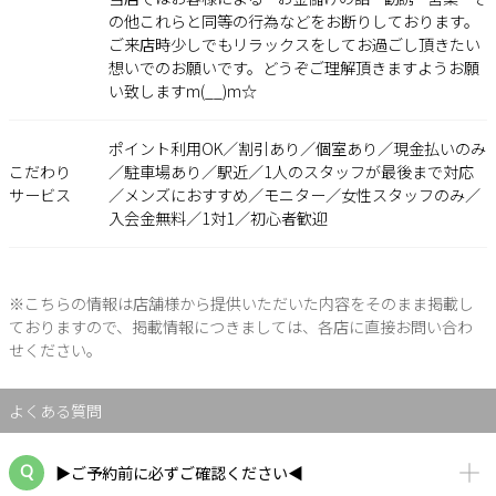
の他これらと同等の行為などをお断りしております。
ご来店時少しでもリラックスをしてお過ごし頂きたい
想いでのお願いです。どうぞご理解頂きますようお願
い致しますm(__)m☆
ポイント利用OK／割引あり／個室あり／現金払いのみ
こだわり
／駐車場あり／駅近／1人のスタッフが最後まで対応
サービス
／メンズにおすすめ／モニター／女性スタッフのみ／
入会金無料／1対1／初心者歓迎
※こちらの情報は店舗様から提供いただいた内容をそのまま掲載し
ておりますので、掲載情報につきましては、各店に直接お問い合わ
せください。
よくある質問
▶ご予約前に必ずご確認ください◀