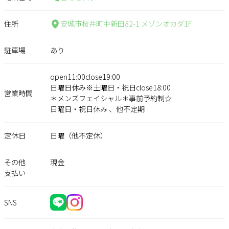
住所
安城市桜井町中新田82-1 メゾンオカダ1F
駐車場
あり
open11:00close19:00
日曜日休み※土曜日・祝日close18:00
営業時間
＊メンズフェイシャル＊事前予約制☆
日曜日・祝日休み 、他不定期
定休日
日曜（他不定休）
その他
現金
支払い
SNS