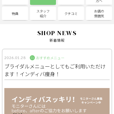
方へ
スタッフ
お店の
サポート
特典
クチコミ
紹介
雰囲気
よくある質問
利用規約
プライバシーポリシー
サイトマップ
SHOP NEWS
運営会社
お知らせ
新着情報
お問い合わせ
おすすめメニュー
2026.01.28
掲載店様
ブライダルメニューとしてもご利用いただけ
掲載のご案内
掲載の申込み
ます！インディバ痩身！
掲載店様ログイン
閉じる