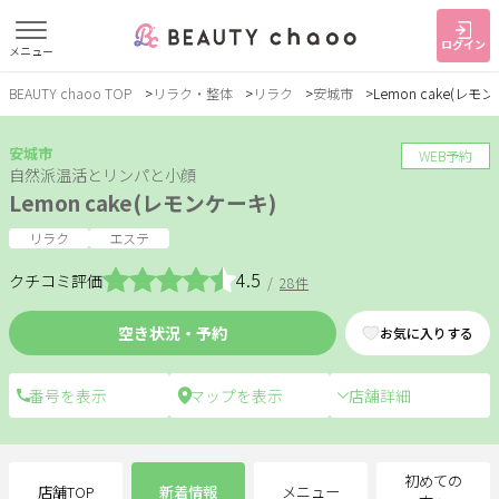
ログイン
メニュー
BEAUTY chaoo TOP
リラク・整体
リラク
安城市
Lemon cake(レモ
すでに会員の方
はじめてご利用の方
ログイン
新規会員登録
安城市
WEB予約
自然派温活とリンパと小顔
Lemon cake(レモンケーキ)
ジャンルで探す
リラク
エステ
4.5
クチコミ評価
/
28件
ヘア・メイク
ネイル・まつげ
エステ
空き状況・予約
お気に入りする
リラク・整体
スクール・
メンズ
トレーニング
店舗詳細
サービス
大人女子トピック
ランキング
初めての
店舗TOP
新着情報
メニュー