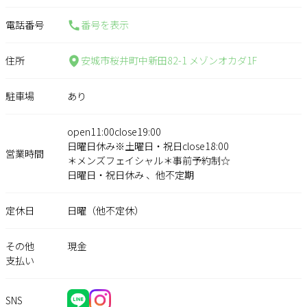
電話番号
番号を表示
住所
安城市桜井町中新田82-1 メゾンオカダ1F
駐車場
あり
open11:00close19:00
日曜日休み※土曜日・祝日close18:00
営業時間
＊メンズフェイシャル＊事前予約制☆
日曜日・祝日休み 、他不定期
定休日
日曜（他不定休）
その他
現金
支払い
SNS