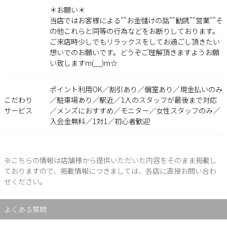
＊お願い＊
当店ではお客様による""お金儲けの話""勧誘""営業""そ
の他これらと同等の行為などをお断りしております。
ご来店時少しでもリラックスをしてお過ごし頂きたい
想いでのお願いです。どうぞご理解頂きますようお願
い致しますm(__)m☆
ポイント利用OK／割引あり／個室あり／現金払いのみ
こだわり
／駐車場あり／駅近／1人のスタッフが最後まで対応
サービス
／メンズにおすすめ／モニター／女性スタッフのみ／
入会金無料／1対1／初心者歓迎
※こちらの情報は店舗様から提供いただいた内容をそのまま掲載し
ておりますので、掲載情報につきましては、各店に直接お問い合わ
せください。
よくある質問