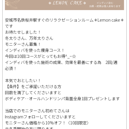
安城市名鉄桜井駅すぐのリラクゼーションルーム＊Lemon cake＊
です
お待たせしました！
冬太りさん、万年太りさん
モニターさん募集！
インディバを使った痩身コース！
今回は10回コースがとってもお得^_−☆
インディバを使った施術の成果、効果を最善にする為 2回/週
必須！
本気でおとしたい！
【条件】をご承諾いただける方
回数を満了してくださいますと
ボディケア‥オールハンドリンパ背面全身1回プレゼントします
当店でのモニターさん初めてさんは
Instagramフォローしてくださいますと
モニターさん価格から10%オフ！〈10回限定〉
※冬季開始の方に限ります