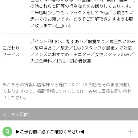
の他これらと同等の行為などをお断りしております。
ご来店時少しでもリラックスをしてお過ごし頂きたい
想いでのお願いです。どうぞご理解頂きますようお願
い致しますm(__)m☆
ポイント利用OK／割引あり／個室あり／現金払いのみ
こだわり
／駐車場あり／駅近／1人のスタッフが最後まで対応
サービス
／メンズにおすすめ／モニター／女性スタッフのみ／
入会金無料／1対1／初心者歓迎
※こちらの情報は店舗様から提供いただいた内容をそのまま掲載し
ておりますので、掲載情報につきましては、各店に直接お問い合わ
せください。
よくある質問
▶ご予約前に必ずご確認ください◀