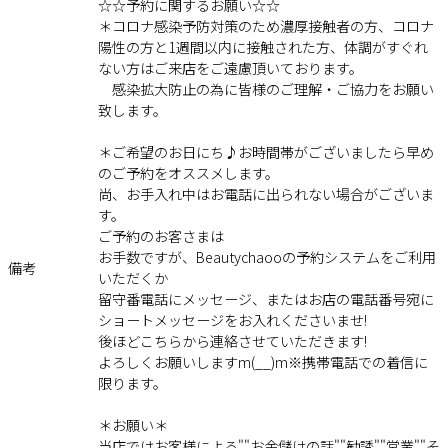
☆☆予約に関するお願い☆☆
＊コロナ感染予防対策のため濃厚接触者の方、コロナ
陽性の方と1週間以内に接触された方、体調がすぐれ
ない方はご来店をご遠慮頂いております。
感染拡大防止の為に皆様のご理解・ご協力をお願い
致します。
＊ご希望のお日にち♪お時間帯がございましたら早め
のご予約をオススメします。
尚、お手入れ中はお電話に出られない場合がございま
す。
ご予約のお客さまは
お手数ですが、Beautychaooの予約システムをご利用
備考
いただくか
留守番電話にメッセージ、またはお店の電話番号宛に
ショートメッセージをお入れくださいませ!
後ほどこちらから連絡させていただきます!
よろしくお願いしますm(__)m※携帯電話での着信に
限ります。
＊お願い＊
当店ではお客様による""お金儲けの話""勧誘""営業""そ