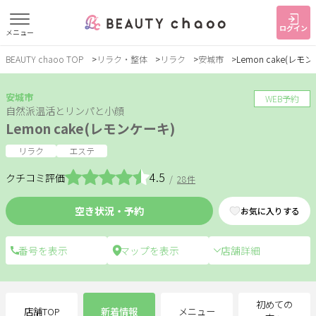
ログイン
メニュー
BEAUTY chaoo TOP
リラク・整体
リラク
安城市
Lemon cake(レモ
すでに会員の方
はじめてご利用の方
ログイン
新規会員登録
安城市
WEB予約
自然派温活とリンパと小顔
Lemon cake(レモンケーキ)
ジャンルで探す
リラク
エステ
4.5
クチコミ評価
/
28件
ヘア・メイク
ネイル・まつげ
エステ
空き状況・予約
お気に入りする
リラク・整体
スクール・
メンズ
トレーニング
店舗詳細
サービス
大人女子トピック
ランキング
初めての
店舗TOP
新着情報
メニュー