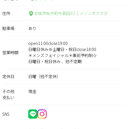
住所
安城市桜井町中新田82-1 メゾンオカダ1F
駐車場
あり
open11:00close19:00
日曜日休み※土曜日・祝日close18:00
営業時間
＊メンズフェイシャル＊事前予約制☆
日曜日・祝日休み 、他不定期
定休日
日曜（他不定休）
その他
現金
支払い
SNS