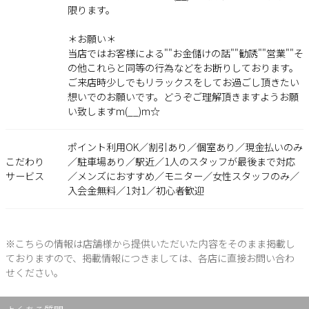
限ります。
＊お願い＊
当店ではお客様による""お金儲けの話""勧誘""営業""そ
の他これらと同等の行為などをお断りしております。
ご来店時少しでもリラックスをしてお過ごし頂きたい
想いでのお願いです。どうぞご理解頂きますようお願
い致しますm(__)m☆
ポイント利用OK／割引あり／個室あり／現金払いのみ
こだわり
／駐車場あり／駅近／1人のスタッフが最後まで対応
サービス
／メンズにおすすめ／モニター／女性スタッフのみ／
入会金無料／1対1／初心者歓迎
※こちらの情報は店舗様から提供いただいた内容をそのまま掲載し
ておりますので、掲載情報につきましては、各店に直接お問い合わ
せください。