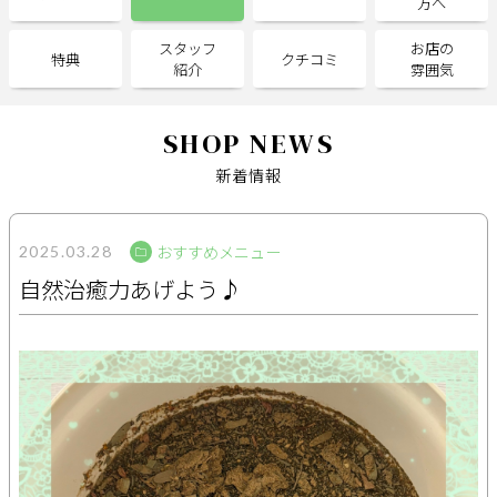
方へ
スタッフ
お店の
サポート
特典
クチコミ
紹介
雰囲気
よくある質問
利用規約
プライバシーポリシー
サイトマップ
SHOP NEWS
運営会社
お知らせ
新着情報
お問い合わせ
おすすめメニュー
2025.03.28
掲載店様
自然治癒力あげよう♪
掲載のご案内
掲載の申込み
掲載店様ログイン
閉じる