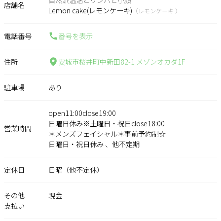
店舗名
Lemon cake(レモンケーキ)
（レモンケーキ ）
電話番号
番号を表示
住所
安城市桜井町中新田82-1 メゾンオカダ1F
駐車場
あり
open11:00close19:00
日曜日休み※土曜日・祝日close18:00
営業時間
＊メンズフェイシャル＊事前予約制☆
日曜日・祝日休み 、他不定期
定休日
日曜（他不定休）
その他
現金
支払い