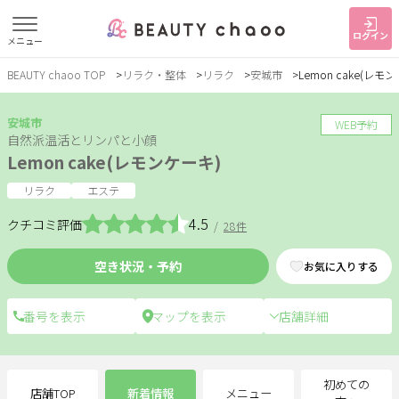
ログイン
メニュー
BEAUTY chaoo TOP
リラク・整体
リラク
安城市
Lemon cake(レモ
すでに会員の方
はじめてご利用の方
ログイン
新規会員登録
安城市
WEB予約
自然派温活とリンパと小顔
Lemon cake(レモンケーキ)
ジャンルで探す
リラク
エステ
4.5
クチコミ評価
/
28件
ヘア・メイク
ネイル・まつげ
エステ
空き状況・予約
お気に入りする
リラク・整体
スクール・
メンズ
トレーニング
店舗詳細
サービス
大人女子トピック
ランキング
初めての
店舗TOP
新着情報
メニュー