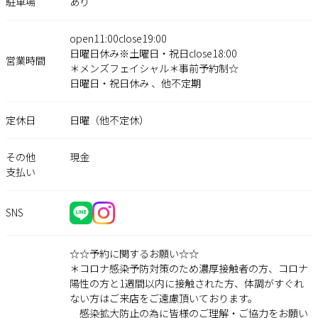
駐車場
あり
open11:00close19:00
日曜日休み※土曜日・祝日close18:00
営業時間
＊メンズフェイシャル＊事前予約制☆
日曜日・祝日休み 、他不定期
定休日
日曜（他不定休）
その他
現金
支払い
SNS
☆☆予約に関するお願い☆☆
＊コロナ感染予防対策のため濃厚接触者の方、コロナ
陽性の方と1週間以内に接触された方、体調がすぐれ
ない方はご来店をご遠慮頂いております。
感染拡大防止の為に皆様のご理解・ご協力をお願い