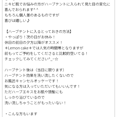
ニキビ肌でお悩みの方がハーブテントに入られて見た目の変化に
喜んでおられます^ ^
もちろん個人差のあるものですが
喜びは嬉しい♪
【ハーブテントに入るとっておきの方法】
・やっぱり！次の日がお休み！
休日の前日の夕方以降がオススメ！
＊Lemon cake＊では人気の時間帯となりますが
前もってご予約をしてくださると比較的空いてる！
チェックしてみてください^_−☆
ハーブテント後は（当日に限ります）
ハーブテント効果を洗い流したくないので
お風呂キャンセルオッケーです！
気になる方は入っていただいてもいいんです！
ただハーブエキスをお肌や頭髪にも
しっかり浴びているので
洗い流しちゃうことがもったいない！
・こんな方もいます