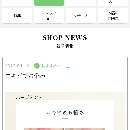
方へ
スタッフ
お店の
サポート
特典
クチコミ
紹介
雰囲気
よくある質問
利用規約
プライバシーポリシー
サイトマップ
SHOP NEWS
運営会社
お知らせ
新着情報
お問い合わせ
おすすめメニュー
2025.04.12
掲載店様
ニキビでお悩み
掲載のご案内
掲載の申込み
掲載店様ログイン
閉じる