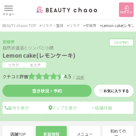
ログイン
メニュー
BEAUTY chaoo TOP
リラク・整体
リラク
安城市
Lemon cake(レモ
すでに会員の方
はじめてご利用の方
ログイン
新規会員登録
安城市
WEB予約
自然派温活とリンパと小顔
Lemon cake(レモンケーキ)
ジャンルで探す
リラク
エステ
4.5
クチコミ評価
/
28件
ヘア・メイク
ネイル・まつげ
エステ
空き状況・予約
お気に入りする
リラク・整体
スクール・
メンズ
トレーニング
店舗詳細
サービス
大人女子トピック
ランキング
初めての
店舗TOP
新着情報
メニュー