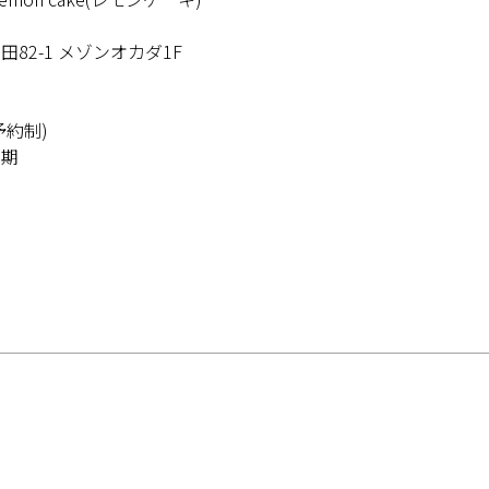
82-1 メゾンオカダ1F
0
0
約制)
定期