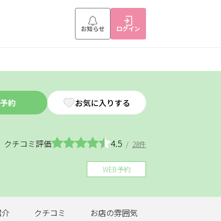
お知らせ
ログイン
予約
お気に入りする
4.5
クチコミ評価
/
28件
WEB予約
紹介
クチコミ
お店の
雰囲気