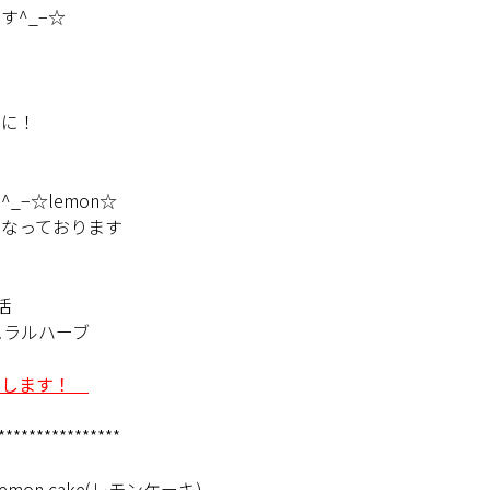
す^_−☆
てに！
−☆lemon☆
くなっております
活
ュラルハーブ
いします！
****************
on cake(レモンケーキ)