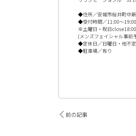
◆住所／安城市桜井町中新田
◆受付時間／11:00～19:0
※土曜日・祝日close18:0
(メンズフェイシャル事前予
◆定休日／日曜日・他不
◆駐車場／有り
前の記事