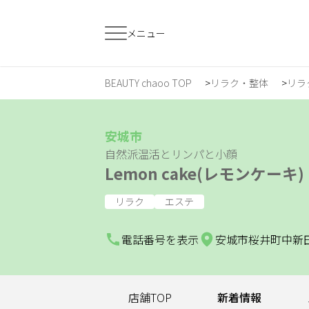
メニュー
BEAUTY chaoo TOP
リラク・整体
リラ
すでに会員の方
はじめてご利用
ログイン
新規会員登
安城市
自然派温活とリンパと小顔
Lemon cake(レモンケーキ)
ジャンルで探す
リラク
エステ
ヘア・メイク
ネイル・まつげ
エ
電話番号を表示
安城市桜井町中新田8
スクール・
リラク・整体
メ
トレーニング
店舗TOP
新着情報