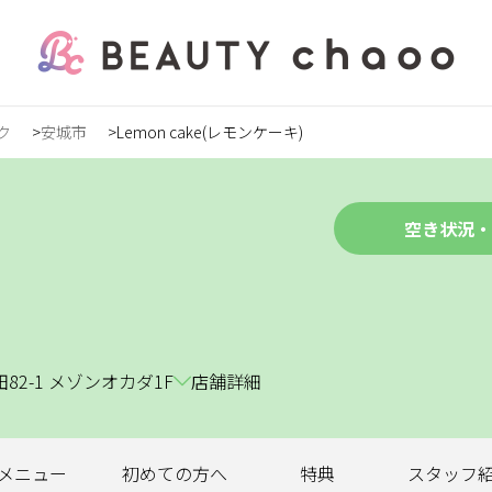
ク
安城市
Lemon cake(レモンケーキ)
の方
録
空き状況・
ステ
2-1 メゾンオカダ1F
店舗詳細
ンズ
メニュー
初めての
方へ
特典
スタッフ