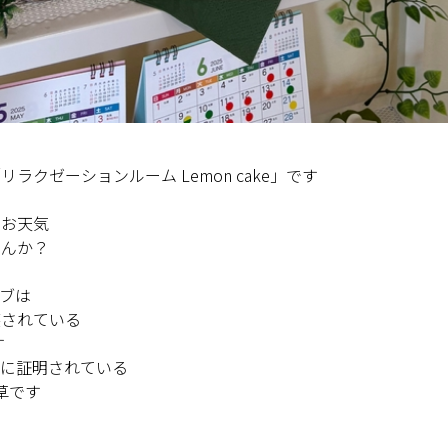
ラクゼーションルーム Lemon cake」です
なお天気
せんか？
ブは
穫されている
す
的に証明されている
香草です