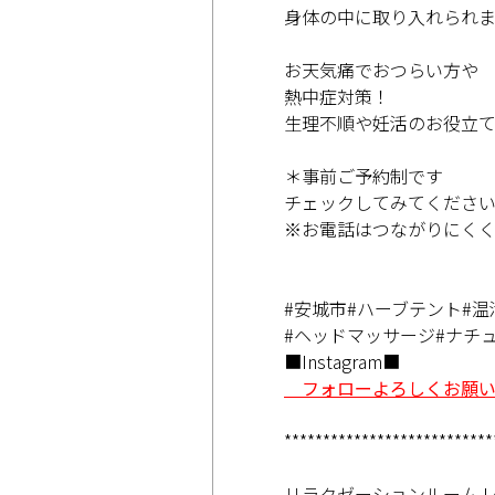
身体の中に取り入れられま
お天気痛でおつらい方や
熱中症対策！
生理不順や妊活のお役立
＊事前ご予約制です
チェックしてみてください^_
※お電話はつながりにく
#安城市#ハーブテント#温
#ヘッドマッサージ#ナチ
■Instagram■
フォローよろしくお願
***************************
リラクゼーションルーム Lem