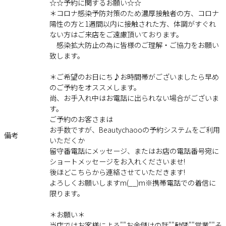
☆☆予約に関するお願い☆☆
＊コロナ感染予防対策のため濃厚接触者の方、コロナ
陽性の方と1週間以内に接触された方、体調がすぐれ
ない方はご来店をご遠慮頂いております。
感染拡大防止の為に皆様のご理解・ご協力をお願い
致します。
＊ご希望のお日にち♪お時間帯がございましたら早め
のご予約をオススメします。
尚、お手入れ中はお電話に出られない場合がございま
す。
ご予約のお客さまは
お手数ですが、Beautychaooの予約システムをご利用
備考
いただくか
留守番電話にメッセージ、またはお店の電話番号宛に
ショートメッセージをお入れくださいませ!
後ほどこちらから連絡させていただきます!
よろしくお願いしますm(__)m※携帯電話での着信に
限ります。
＊お願い＊
当店ではお客様による""お金儲けの話""勧誘""営業""そ