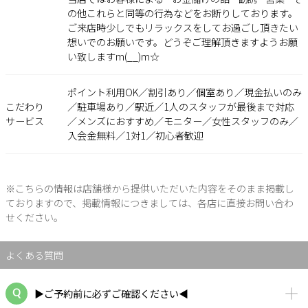
の他これらと同等の行為などをお断りしております。
ご来店時少しでもリラックスをしてお過ごし頂きたい
想いでのお願いです。どうぞご理解頂きますようお願
い致しますm(__)m☆
ポイント利用OK／割引あり／個室あり／現金払いのみ
こだわり
／駐車場あり／駅近／1人のスタッフが最後まで対応
サービス
／メンズにおすすめ／モニター／女性スタッフのみ／
入会金無料／1対1／初心者歓迎
※こちらの情報は店舗様から提供いただいた内容をそのまま掲載し
ておりますので、掲載情報につきましては、各店に直接お問い合わ
せください。
よくある質問
▶ご予約前に必ずご確認ください◀