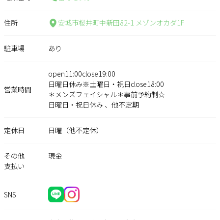
住所
安城市桜井町中新田82-1 メゾンオカダ1F
駐車場
あり
open11:00close19:00
日曜日休み※土曜日・祝日close18:00
営業時間
＊メンズフェイシャル＊事前予約制☆
日曜日・祝日休み 、他不定期
定休日
日曜（他不定休）
その他
現金
支払い
SNS