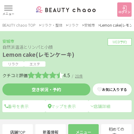
ログイン
メニュー
BEAUTY chaoo TOP
リラク・整体
リラク
安城市
Lemon cake(レモ
すでに会員の方
はじめてご利用の方
ログイン
新規会員登録
安城市
WEB予約
自然派温活とリンパと小顔
Lemon cake(レモンケーキ)
ジャンルで探す
リラク
エステ
4.5
クチコミ評価
/
28件
ヘア・メイク
ネイル・まつげ
エステ
空き状況・予約
お気に入りする
リラク・整体
スクール・
メンズ
トレーニング
店舗詳細
サービス
大人女子トピック
ランキング
初めての
店舗TOP
新着情報
メニュー