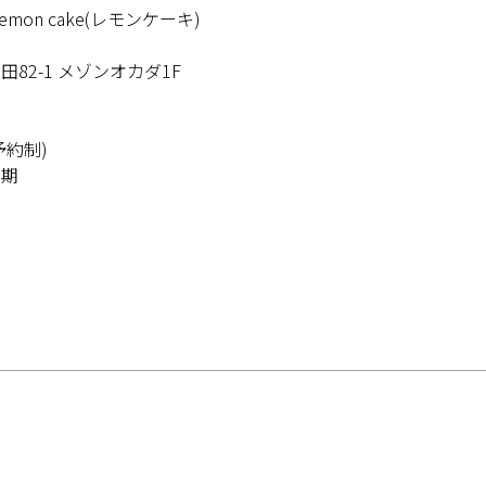
on cake(レモンケーキ)
82-1 メゾンオカダ1F
0
0
約制)
定期