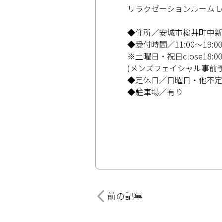
リラクゼーションルーム Lem
◆住所／安城市桜井町中新田
◆受付時間／11:00～19:0
※土曜日・祝日close18:0
(メンズフェイシャル事前予
◆定休日／日曜日・他不
◆駐車場／有り
前の記事