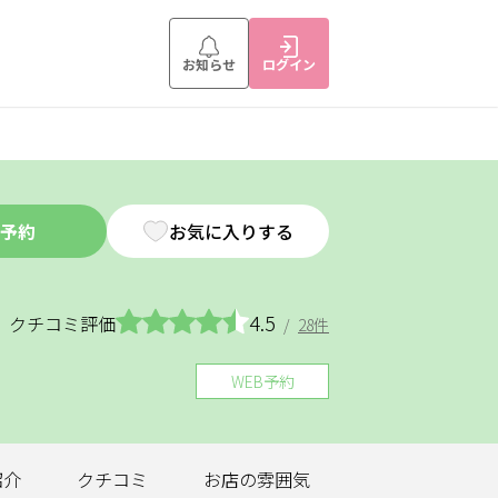
お知らせ
ログイン
予約
お気に入りする
4.5
クチコミ評価
/
28件
WEB予約
紹介
クチコミ
お店の
雰囲気