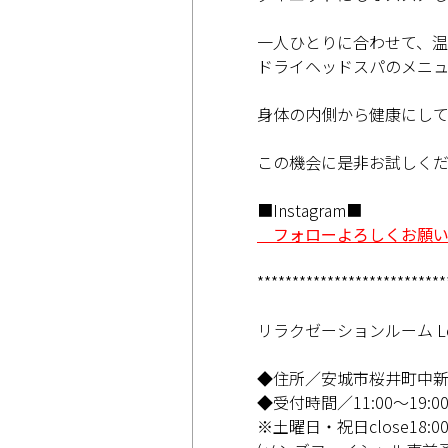
一人ひとりに合わせて、温
ドライヘッドスパのメニ
身体の内側から健康にし
この機会に是非お試しく
■Instagram■
フォローよろしくお願
***************************
リラクゼーションルーム Lem
◆住所／安城市桜井町中新田
◆受付時間／11:00～19:0
※土曜日・祝日close18:0