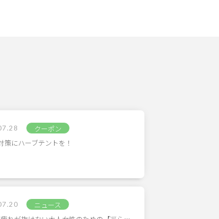
07.28
クーポン
対策にハーブテントを！
07.20
ニュース
/疲れが抜けない大人女性のための【巡ら…