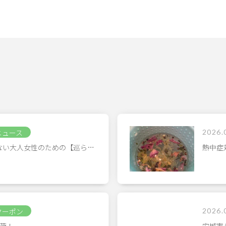
ニュース
2026.
ない大人女性のための【巡ら…
熱中症
クーポン
2026.
荷！
安城市