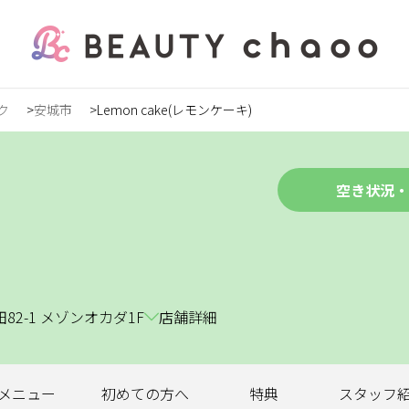
ク
安城市
Lemon cake(レモンケーキ)
の方
録
空き状況・
ステ
2-1 メゾンオカダ1F
店舗詳細
ンズ
メニュー
初めての
方へ
特典
スタッフ