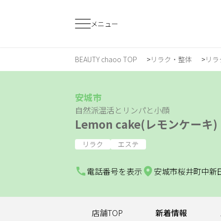
メニュー
BEAUTY chaoo TOP
リラク・整体
リラ
すでに会員の方
はじめてご利用
ログイン
新規会員登
安城市
自然派温活とリンパと小顔
Lemon cake(レモンケーキ)
ジャンルで探す
リラク
エステ
ヘア・メイク
ネイル・まつげ
エ
電話番号を表示
安城市桜井町中新田8
スクール・
リラク・整体
メ
トレーニング
店舗TOP
新着情報