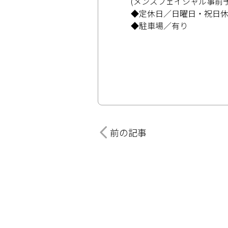
(メンズフェイシャル事前予
◆定休日／日曜日・祝日休
◆駐車場／有り
前の記事