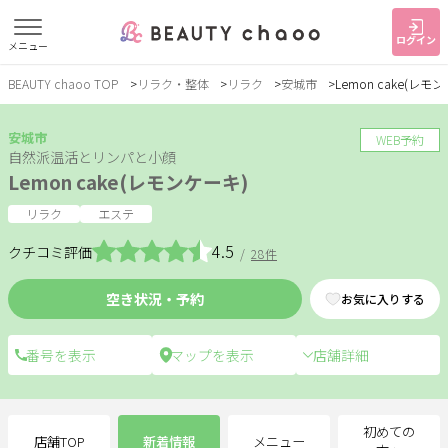
ログイン
メニュー
BEAUTY chaoo TOP
リラク・整体
リラク
安城市
Lemon cake(レモ
すでに会員の方
はじめてご利用の方
ログイン
新規会員登録
安城市
WEB予約
自然派温活とリンパと小顔
Lemon cake(レモンケーキ)
ジャンルで探す
リラク
エステ
4.5
クチコミ評価
/
28件
ヘア・メイク
ネイル・まつげ
エステ
空き状況・予約
お気に入りする
リラク・整体
スクール・
メンズ
トレーニング
店舗詳細
サービス
大人女子トピック
ランキング
初めての
店舗TOP
新着情報
メニュー