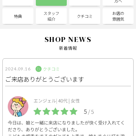
方へ
スタッフ
お店の
サポート
特典
クチコミ
紹介
雰囲気
よくある質問
利用規約
プライバシーポリシー
サイトマップ
SHOP NEWS
運営会社
お知らせ
新着情報
お問い合わせ
クチコミ
2024.09.16
掲載店様
ご来店ありがとうございます
掲載のご案内
掲載の申込み
掲載店様ログイン
閉じる