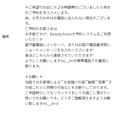
＊ご希望のお日にち♪お時間帯がございましたら早め
のご予約をオススメします。
尚、お手入れ中はお電話に出られない場合がございま
す。
ご予約のお客さまは
お手数ですが、Beautychaooの予約システムをご利用
備考
いただくか
留守番電話にメッセージ、またはお店の電話番号宛に
ショートメッセージをお入れくださいませ!
後ほどこちらから連絡させていただきます!
よろしくお願いしますm(__)m※携帯電話での着信に
限ります。
＊お願い＊
当店ではお客様による""お金儲けの話""勧誘""営業""そ
の他これらと同等の行為などをお断りしております。
ご来店時少しでもリラックスをしてお過ごし頂きたい
想いでのお願いです。どうぞご理解頂きますようお願
い致しますm(__)m☆