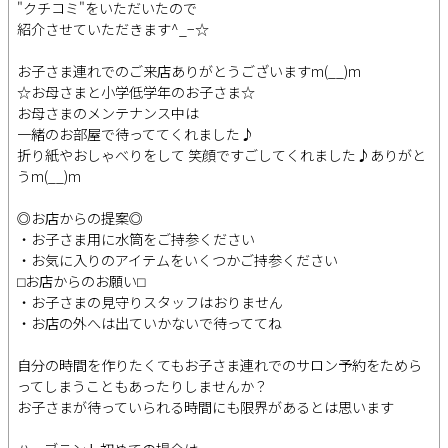
"クチコミ"をいただいたので
紹介させていただきます^_−☆
お子さま連れでのご来店ありがとうございますm(__)m
☆お母さまと小学低学年のお子さま☆
お母さまのメンテナンス中は
一緒のお部屋で待っててくれました♪
折り紙やおしゃべりをして 笑顔ですごしてくれました♪ありがと
うm(__)m
◎お店からの提案◎
・お子さま用に水筒をご持参ください
・お気に入りのアイテムをいくつかご持参ください
⬜︎お店からのお願い⬜︎
・お子さまの見守りスタッフはおりません
・お店の外へは出ていかないで待っててね
自分の時間を作りたくてもお子さま連れでのサロン予約をためら
ってしまうこともあったりしませんか？
お子さまが待っていられる時間にも限界があるとは思います